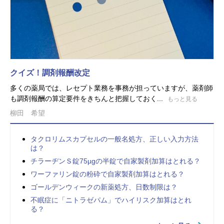
クイズ！調剤報酬改定
多くの薬局では、レセプト業務を事務が担っていますが、薬剤師
も調剤報酬の算定要件をきちんと把握しておく...
もっと見る
柳田 希望
タクロリムスカプセルの一般名処方、正しい入力方法
は？
チラーヂンＳ錠75µgの半錠で自家製剤加算はとれる？
ワーファリン錠の粉砕で自家製剤加算はとれる？
ゴールデンウィークの新薬処方、日数制限は？
不眠症に「ニトラゼパム」でハイリスク加算はとれ
る？