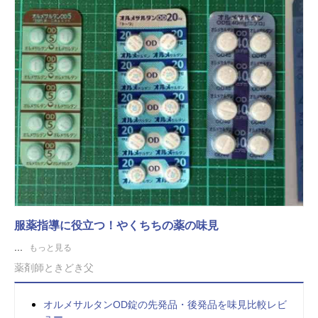
服薬指導に役立つ！やくちちの薬の味見
...
もっと見る
薬剤師ときどき父
オルメサルタンOD錠の先発品・後発品を味見比較レビ
ュー