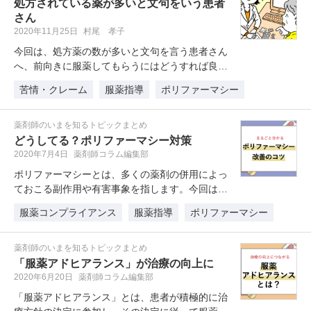
処方されている薬が多いと文句をいう患者
さん
2020年11月25日
村尾 孝子
今回は、処方薬の数が多いと文句を言う患者さん
へ、前向きに服薬してもらうにはどうすれば良い
か村尾先生がアドバイスします。 …
苦情・クレーム
服薬指導
ポリファーマシー
薬剤師のいまを知るトピックまとめ
どうしてる？ポリファーマシー対策
2020年7月4日
薬剤師コラム編集部
ポリファーマシーとは、多くの薬剤の併用によっ
ておこる副作用や有害事象を指します。今回は、
医師・薬剤師双方の立場から、ポリ…
服薬コンプライアンス
服薬指導
ポリファーマシー
薬剤師のいまを知るトピックまとめ
「服薬アドヒアランス」が治療の向上に
2020年6月20日
薬剤師コラム編集部
「服薬アドヒアランス」とは、患者が積極的に治