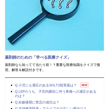
薬剤師のための「学べる医療クイズ」
薬剤師なら知ってて当たり前！？重要な医療知識をクイズで復
習。解答＆解説付きです。
Q.小児にも適応のあるSGLT2阻害薬は？
NEW
Q.LEPのうち、子宮内膜症に伴う疼痛への適応がある
のは？
Q.妊娠後期に禁忌の成分は？
Q.片頭痛予防薬・アクイプタの正しい用法は？