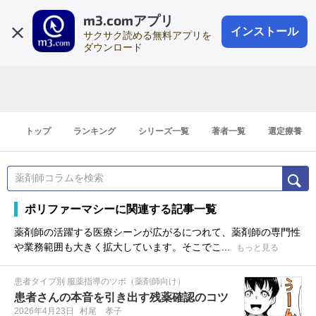
m3.comアプリ
登録1分
会員登録
無料
ログイン
インストール
サクサク読める無料アプリを
ダウンロード
トップ
ランキング
シリーズ一覧
著者一覧
選定療養
ポリファーマシーに関連する記事一覧
薬剤師の活躍する医療シーンが広がるにつれて、薬剤師の専門性
や業務範囲も大きく拡大しています。そこでこ...
もっと見る
患者タイプ別 服薬指導のツボ（薬剤師向け）
患者さんの本音を引き出す残薬確認のコツ
2026年4月23日
村尾 孝子