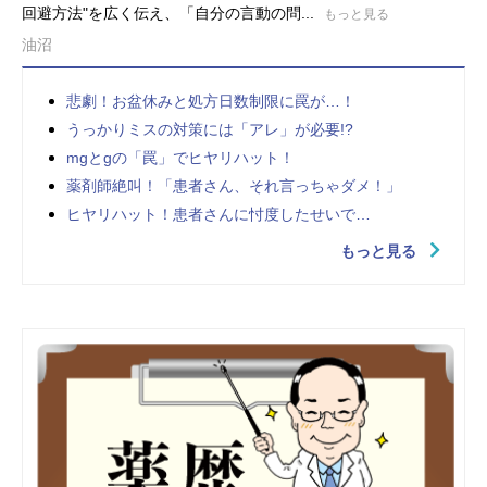
回避方法"を広く伝え、「自分の言動の問...
もっと見る
油沼
悲劇！お盆休みと処方日数制限に罠が…！
うっかりミスの対策には「アレ」が必要!?
mgとgの「罠」でヒヤリハット！
薬剤師絶叫！「患者さん、それ言っちゃダメ！」
ヒヤリハット！患者さんに忖度したせいで…
もっと見る