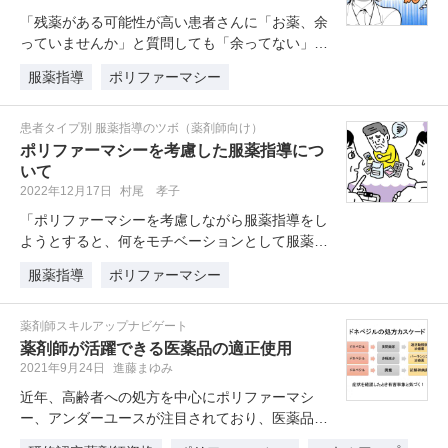
「残薬がある可能性が高い患者さんに「お薬、余
っていませんか」と質問しても「余ってない」と
返されるのですが、上手な聞き出し…
服薬指導
ポリファーマシー
患者タイプ別 服薬指導のツボ（薬剤師向け）
ポリファーマシーを考慮した服薬指導につ
いて
2022年12月17日
村尾 孝子
「ポリファーマシーを考慮しながら服薬指導をし
ようとすると、何をモチベーションとして服薬指
導したらよいのか悩んでしまいます…
服薬指導
ポリファーマシー
薬剤師スキルアップナビゲート
薬剤師が活躍できる医薬品の適正使用
2021年9月24日
進藤まゆみ
近年、高齢者への処方を中心にポリファーマシ
ー、アンダーユースが注目されており、医薬品の
適正使用について薬剤師の活躍の場が…