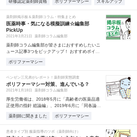
研修認定薬剤師資格
ポリファーマシー
スキルアップ
薬剤師掲示板＆薬剤師コラム・特集まとめ
医薬時事・気になる模擬訓練☆編集部
PickUp
2021年3月21日
薬剤師コラム編集部
薬剤師コラム編集部が皆さまにおすすめしたいニ
ュース記事3つをピックアップ！ おすすめポイン
トと一緒にお届けいたします。
ポリファーマシー
ベンゼン三兄弟がレポート！薬剤師実態調査
ポリファーマシー対策、進んでいる？
2021年1月18日
薬剤師コラム編集部
厚生労働省は、2018年5月に「高齢者の医薬品適
正使用の指針 総論編」、2019年6月に「同各論
（療養環境別）」を公表し…
薬剤師に聞きました
ポリファーマシー
患者タイプ別 服薬指導のツボ（薬剤師向け）