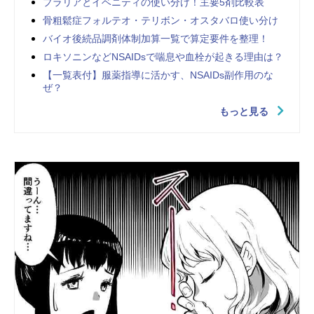
プラリアとイベニティの使い分け！主要5剤比較表
骨粗鬆症フォルテオ・テリボン・オスタバロ使い分け
バイオ後続品調剤体制加算一覧で算定要件を整理！
ロキソニンなどNSAIDsで喘息や血栓が起きる理由は？
【一覧表付】服薬指導に活かす、NSAIDs副作用のな
ぜ？
もっと見る