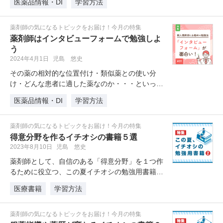
医薬品情報・DI
学習方法
薬剤師の気になるトピックをお届け！今月の特集
薬剤師はインタビューフォームで勉強しよ
う
2024年4月1日
児島 悠史
その薬の相対的な位置付け・類似薬との使い分
け・どんな患者に適した薬なのか・・・といった
ことを具体的に考える際、「インタビ…
医薬品情報・DI
学習方法
薬剤師の気になるトピックをお届け！今月の特集
得意分野を作るイチオシの書籍５選
2023年8月10日
児島 悠史
薬剤師として、自信のある「得意分野」を１つ作
るために役立つ、この夏イチオシの勉強用書籍を
紹介します。
医療書籍
学習方法
薬剤師の気になるトピックをお届け！今月の特集