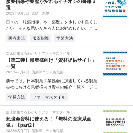
服薬指導や薬歴が変わるイチオシの書籍３
選
2023年8月5日
児島 悠史
日々の「服薬指導」や「薬歴」を少しでも良くし
たい、そんな思いがある人にお勧めしたい、この
夏イチオシの勉強用書籍を紹介しま…
医療書籍
服薬指導
学習方法
臨床情報まるわかり！ファーマスタイル！
【第二弾】患者様向け「資材提供サイト」
一覧
2023年7月4日
薬剤師コラム編集部
前号では、日本製薬工業協会に加盟している製薬
会社における患者様向け資材の紹介一覧ページを
リストアップ。今号では、会員登録…
学習方法
ファーマスタイル
臨床情報まるわかり！ファーマスタイル！
勉強会資料に使える！「無料の医療系画
像」【part2】
2023年5月2日
薬剤師コラム編集部