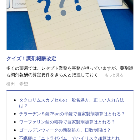
クイズ！調剤報酬改定
多くの薬局では、レセプト業務を事務が担っていますが、薬剤師
も調剤報酬の算定要件をきちんと把握しておく...
もっと見る
柳田 希望
タクロリムスカプセルの一般名処方、正しい入力方法
は？
チラーヂンＳ錠75µgの半錠で自家製剤加算はとれる？
ワーファリン錠の粉砕で自家製剤加算はとれる？
ゴールデンウィークの新薬処方、日数制限は？
不眠症に「ニトラゼパム」でハイリスク加算はとれ