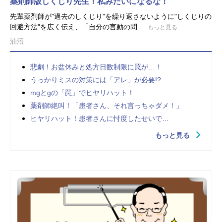
薬剤師版しくじり先生！私みたいになるな！
先輩薬剤師が"過去のしくじり"を繰り返さないように"しくじりの
回避方法"を広く伝え、「自分の言動の問...
もっと見る
油沼
悲劇！お盆休みと処方日数制限に罠が…！
うっかりミスの対策には「アレ」が必要!?
mgとgの「罠」でヒヤリハット！
薬剤師絶叫！「患者さん、それ言っちゃダメ！」
ヒヤリハット！患者さんに忖度したせいで…
もっと見る