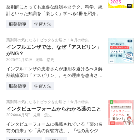
薬剤師にとっても重要な経済や財テク、科学、統
計といった知識を「楽しく」学べる4冊を紹介。薬
学の勉強に追われて後回しにしが…
服薬指導
学習方法
薬剤師の気になるトピックをお届け！今月の特集
インフルエンザでは、なぜ「アスピリン」
がNG？
2025年1月31日
児島 悠史
インフルエンザの患者さんが服用を避けるべき解
熱鎮痛薬の「アスピリン」。その理由を患者さん
に説明できますか？前編のこの記事…
服薬指導
学習方法
薬剤師の気になるトピックをお届け！今月の特集
インタビューフォームからわかる薬のこと
2024年4月5日
児島 悠史
インタビューフォームに掲載されている「薬の名
前の由来」や「薬の保管方法」、「他の薬やジュ
ース等との配合変化」、「治験デー…