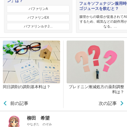
ン」は？
フェキソフェナジン服用時
ゴジュースを飲むと？
バファリンA
腸管からの吸収が促進されてA
バファリンEX
するため、眠気などの副作用
バファリンルナJ…
なる。…
同日調剤の調剤基本料は？
プレドニン漸減処方の薬剤調整
料は？
前の記事
次の記事
柳田 希望
やなぎた のぞみ