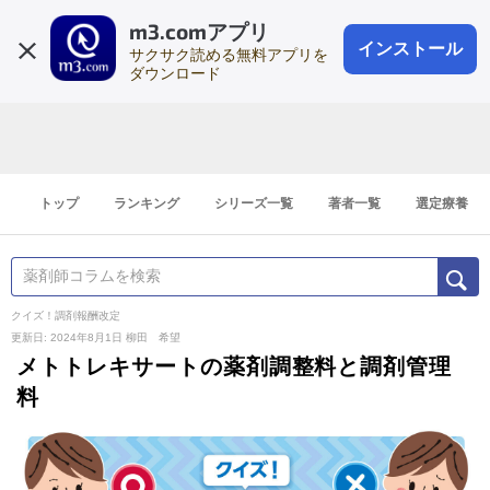
m3.comアプリ
登録1分
会員登録
無料
ログイン
インストール
サクサク読める無料アプリを
ダウンロード
トップ
ランキング
シリーズ一覧
著者一覧
選定療養
クイズ！調剤報酬改定
更新日: 2024年8月1日
柳田 希望
メトトレキサートの薬剤調整料と調剤管理
料