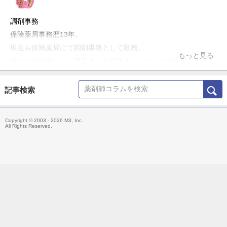
調剤事務
保険薬局事務歴13年。
現在も保険薬局にて調剤事務として勤務。
もっと見る
薬局で唯一すべての患者さんと接することができる受付の仕事
に、やりがいと楽しさを感じ、天職だと思っている。社内の調剤
過誤防止対策の管理や新店舗の立ち上げ、後輩の指導にも携わ
記事検索
る。休憩時間は趣味の読書を満喫する日々。
Copyright © 2003 - 2026 M3, Inc.
All Rights Reserved.