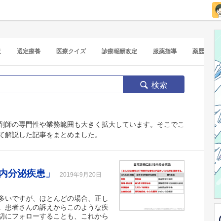
覧
選定療養
医療クイズ
診療報酬改定
服薬指導
薬歴
検索
剤師の専門性や業務範囲も大きく拡大しています。そこでこ
て解説した記事をまとめました。
「内分泌疾患」
2019年9月20日
多いですが、ほとんどの場合、正し
。患者さんの訴えからこのような疾
切にフォローすることも、これから