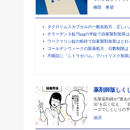
柳田 希望
タクロリムスカプセルの一般名処方、正しい
チラーヂンＳ錠75µgの半錠で自家製剤加算
ワーファリン錠の粉砕で自家製剤加算はとれ
ゴールデンウィークの新薬処方、日数制限は
不眠症に「ニトラゼパム」でハイリスク加算
薬剤師版しく
先輩薬剤師が"過去
法"を広く伝え、「
ーズでしくじりの予
油沼