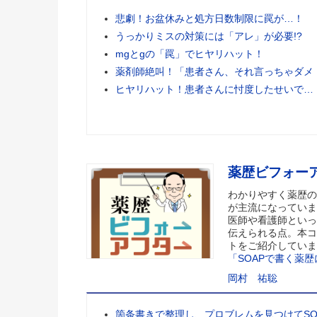
悲劇！お盆休みと処方日数制限に罠が…！
うっかりミスの対策には「アレ」が必要!?
mgとgの「罠」でヒヤリハット！
薬剤師絶叫！「患者さん、それ言っちゃダメ
ヒヤリハット！患者さんに忖度したせいで…
薬歴ビフォー
わかりやすく薬歴の
が主流になっていま
医師や看護師といっ
伝えられる点。本コ
トをご紹介していま
「SOAPで書く薬
岡村 祐聡
箇条書きで整理し、プロブレムを見つけてSO