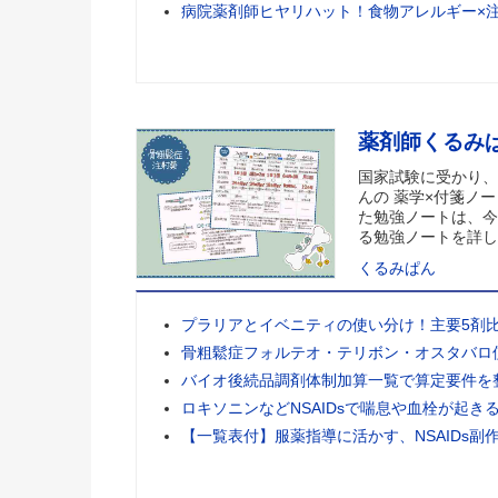
病院薬剤師ヒヤリハット！食物アレルギー×
薬剤師くるみ
国家試験に受かり、
んの 薬学×付箋ノー
た勉強ノートは、今
る勉強ノートを詳し
くるみぱん
プラリアとイベニティの使い分け！主要5剤
骨粗鬆症フォルテオ・テリボン・オスタバロ
バイオ後続品調剤体制加算一覧で算定要件を
ロキソニンなどNSAIDsで喘息や血栓が起き
【一覧表付】服薬指導に活かす、NSAIDs副