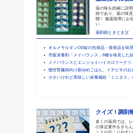
薬の味を的確に説明
師であり、薬の味見
開！ 服薬指導にお
い
薬剤師ときどき父
オルメサルタンOD錠の先発品・後発品を味
市販栄養剤「メイバランス」8種を味見した
メイバランスとエンジョイハイカロリークリ
慢性腎臓病向け新ゆめごはん、イチビキのお
小さいけれど美味しい栄養補給「ミニタス」
クイズ！調剤
多くの薬局では、レ
の算定要件をきちん
ミスが起こりやすい