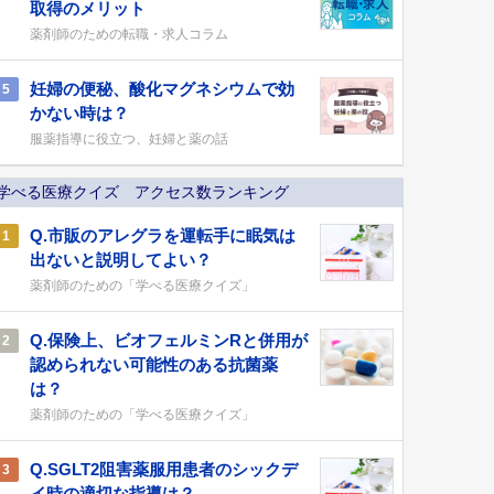
取得のメリット
薬剤師のための転職・求人コラム
妊婦の便秘、酸化マグネシウムで効
5
かない時は？
服薬指導に役立つ、妊婦と薬の話
学べる医療クイズ アクセス数ランキング
Q.市販のアレグラを運転手に眠気は
1
出ないと説明してよい？
薬剤師のための「学べる医療クイズ」
Q.保険上、ビオフェルミンRと併用が
2
認められない可能性のある抗菌薬
は？
薬剤師のための「学べる医療クイズ」
Q.SGLT2阻害薬服用患者のシックデ
3
イ時の適切な指導は？