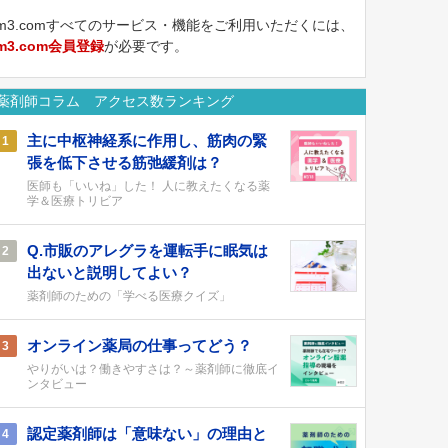
m3.comすべてのサービス・機能をご利用いただくには、
m3.com会員登録
が必要です。
薬剤師コラム アクセス数ランキング
主に中枢神経系に作用し、筋肉の緊
1
張を低下させる筋弛緩剤は？
医師も「いいね」した！ 人に教えたくなる薬
学＆医療トリビア
Q.市販のアレグラを運転手に眠気は
2
出ないと説明してよい？
薬剤師のための「学べる医療クイズ」
オンライン薬局の仕事ってどう？
3
やりがいは？働きやすさは？～薬剤師に徹底イ
ンタビュー
認定薬剤師は「意味ない」の理由と
4