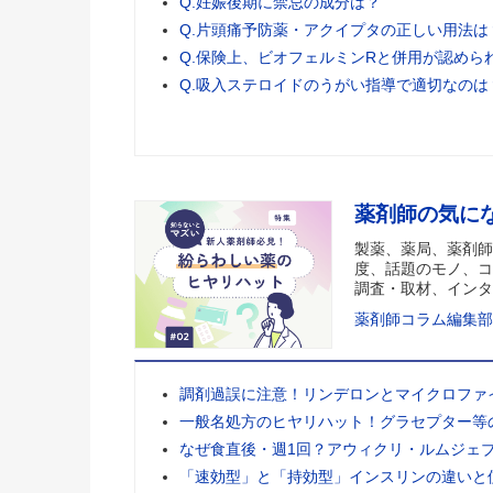
Q.妊娠後期に禁忌の成分は？
Q.片頭痛予防薬・アクイプタの正しい用法は
Q.保険上、ビオフェルミンRと併用が認めら
Q.吸入ステロイドのうがい指導で適切なのは
薬剤師の気に
製薬、薬局、薬剤師
度、話題のモノ、コ
調査・取材、インタ
薬剤師コラム編集部
調剤過誤に注意！リンデロンとマイクロファ
一般名処方のヒヤリハット！グラセプター等
なぜ食直後・週1回？アウィクリ・ルムジェ
「速効型」と「持効型」インスリンの違いと