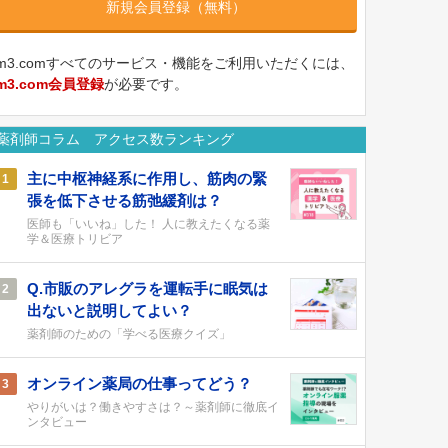
新規会員登録（無料）
m3.comすべてのサービス・機能をご利用いただくには、
m3.com会員登録
が必要です。
薬剤師コラム アクセス数ランキング
主に中枢神経系に作用し、筋肉の緊
1
張を低下させる筋弛緩剤は？
医師も「いいね」した！ 人に教えたくなる薬
学＆医療トリビア
Q.市販のアレグラを運転手に眠気は
2
出ないと説明してよい？
薬剤師のための「学べる医療クイズ」
オンライン薬局の仕事ってどう？
3
やりがいは？働きやすさは？～薬剤師に徹底イ
ンタビュー