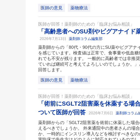
医師の意見
薬物療法
医師が回答！薬剤師のための「臨床お悩み相談」
「高齢患者へのSU剤やビグアナイド
2026年7月13日
薬剤師コラム編集部
薬剤師からの「80代・90代の方にSU薬やビグア
を感じています。検査値は正常で、食事量や低血糖
れでも不安が残ります。 一般的に高齢者では非推
ていれば継続可と考えてよろしいのでしょうか。」
回答します。
医師の意見
薬物療法
医師が回答！薬剤師のための「臨床お悩み相談」
「術前にSGLT2阻害薬を休薬する場
ついて医師が回答
2026年7月6日
薬剤師コラム
薬剤師からの「SGLT2阻害薬を術前に休薬した場
えるべきでしょうか。 外来通院中の患者さんの場
か、一時的にインスリン導入などを検討すべきなの
実臨床で先生方はどのように対応されているのでし