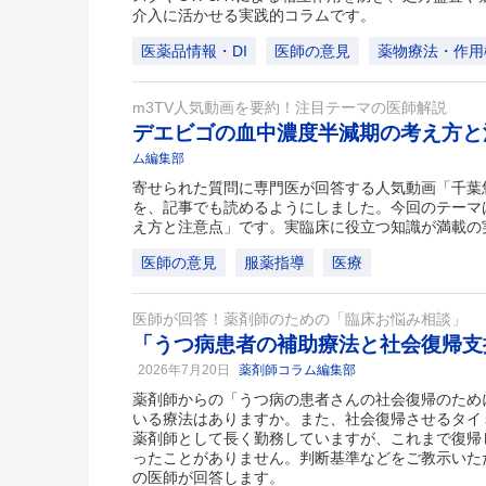
介入に活かせる実践的コラムです。
医薬品情報・DI
医師の意見
薬物療法・作用
m3TV人気動画を要約！注目テーマの医師解説
デエビゴの血中濃度半減期の考え方
ム編集部
寄せられた質問に専門医が回答する人気動画「千葉悠平のお
を、記事でも読めるようにしました。今回のテーマ
え方と注意点」です。実臨床に役立つ知識が満載の
医師の意見
服薬指導
医療
医師が回答！薬剤師のための「臨床お悩み相談」
「うつ病患者の補助療法と社会復帰支
2026年7月20日
薬剤師コラム編集部
薬剤師からの「うつ病の患者さんの社会復帰のため
いる療法はありますか。また、社会復帰させるタイ
薬剤師として長く勤務していますが、これまで復帰
ったことがありません。判断基準などをご教示いた
の医師が回答します。