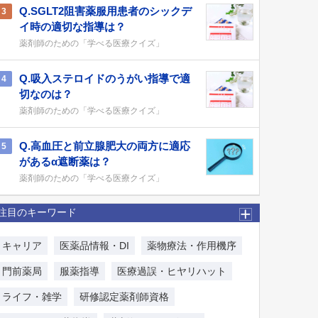
Q.SGLT2阻害薬服用患者のシックデ
3
イ時の適切な指導は？
薬剤師のための「学べる医療クイズ」
Q.吸入ステロイドのうがい指導で適
4
切なのは？
薬剤師のための「学べる医療クイズ」
Q.高血圧と前立腺肥大の両方に適応
5
があるα遮断薬は？
薬剤師のための「学べる医療クイズ」
注目のキーワード
キャリア
医薬品情報・DI
薬物療法・作用機序
門前薬局
服薬指導
医療過誤・ヒヤリハット
ライフ・雑学
研修認定薬剤師資格