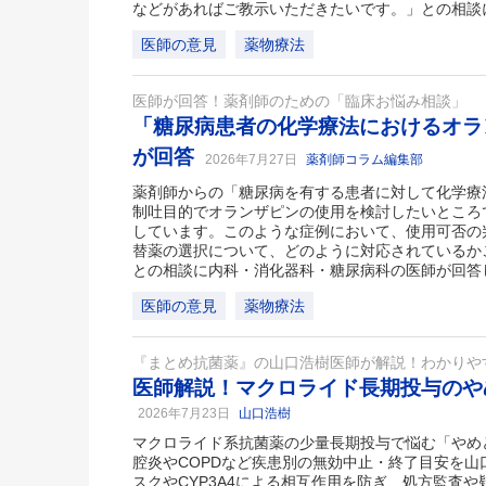
などがあればご教示いただきたいです。」との相談
医師の意見
薬物療法
医師が回答！薬剤師のための「臨床お悩み相談」
「糖尿病患者の化学療法におけるオラ
が回答
2026年7月27日
薬剤師コラム編集部
薬剤師からの「糖尿病を有する患者に対して化学療
制吐目的でオランザピンの使用を検討したいところ
しています。このような症例において、使用可否の
替薬の選択について、どのように対応されているか
との相談に内科・消化器科・糖尿病科の医師が回答
医師の意見
薬物療法
『まとめ抗菌薬』の山口浩樹医師が解説！わかりや
医師解説！マクロライド長期投与のや
2026年7月23日
山口浩樹
マクロライド系抗菌薬の少量長期投与で悩む「やめ
腔炎やCOPDなど疾患別の無効中止・終了目安を
スクやCYP3A4による相互作用を防ぎ、処方監査