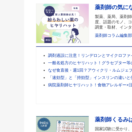
薬剤師の気に
製薬、薬局、薬剤師
度、話題のモノ、コ
調査・取材、インタ
薬剤師コラム編集部
調剤過誤に注意！リンデロンとマイクロファ
一般名処方のヒヤリハット！グラセプター等
なぜ食直後・週1回？アウィクリ・ルムジェ
「速効型」と「持効型」インスリンの違いと
病院薬剤師ヒヤリハット！食物アレルギー×
薬剤師くるみ
国家試験に受かり、