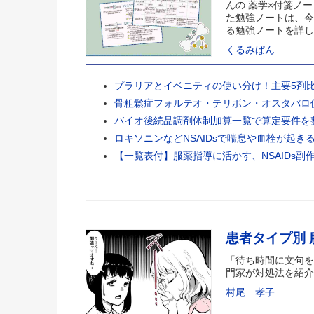
んの 薬学×付箋ノー
た勉強ノートは、今
る勉強ノートを詳し
くるみぱん
プラリアとイベニティの使い分け！主要5剤
骨粗鬆症フォルテオ・テリボン・オスタバロ
バイオ後続品調剤体制加算一覧で算定要件を
ロキソニンなどNSAIDsで喘息や血栓が起き
【一覧表付】服薬指導に活かす、NSAIDs副
患者タイプ別
「待ち時間に文句を
門家が対処法を紹介
村尾 孝子