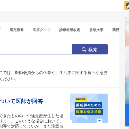
覧
選定療養
医療クイズ
診療報酬改定
服薬指導
薬歴
検索
こでは、医師会員からの仕事や、生活等に関する様々な意見
ください。
ついて医師が回答
できたものの、中途覚醒が生じた場
ります。このような場合において、
指導で対応してよいか、また注意点