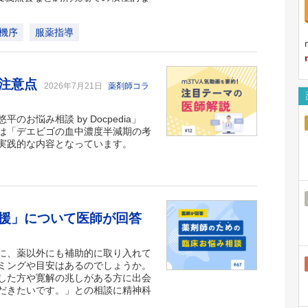
機序
服薬指導
と注意点
2026年7月21日
薬剤師コラ
悩み相談 by Docpedia」
は「デエビゴの血中濃度半減期の考
実践的な内容となっています。
援」について医師が回答
に、薬以外にも補助的に取り入れて
ミングや目安はあるのでしょうか。
した方や寛解の兆しがある方に出会
だきたいです。」との相談に精神科