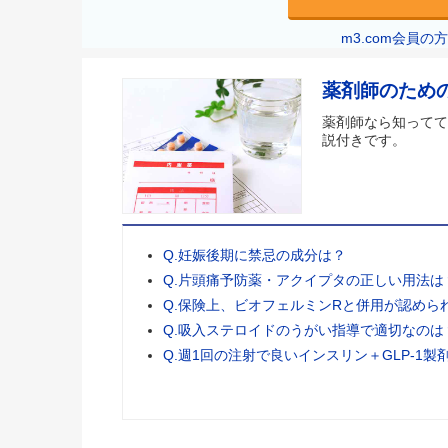
m3.com会員
薬剤師のため
薬剤師なら知ってて
説付きです。
Q.妊娠後期に禁忌の成分は？
Q.片頭痛予防薬・アクイプタの正しい用法は
Q.保険上、ビオフェルミンRと併用が認めら
Q.吸入ステロイドのうがい指導で適切なのは
Q.週1回の注射で良いインスリン＋GLP-1製