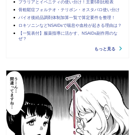
プラリアとイベニティの使い分け！主要5剤比較表
骨粗鬆症フォルテオ・テリボン・オスタバロ使い分け
バイオ後続品調剤体制加算一覧で算定要件を整理！
ロキソニンなどNSAIDsで喘息や血栓が起きる理由は？
【一覧表付】服薬指導に活かす、NSAIDs副作用のな
ぜ？
もっと見る