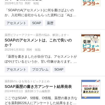
2026年1月7日
岡村 祐聡
「SOAPのA(アセスメント)に何を書けばよいの
か、入社時に会社からもらった資料には「Aは評
価」としか記載されていません…
アセスメント
SOAP
薬歴
薬歴ビフォーアフター～薬歴の悩み、解決します～
SOAPのアセスメントは、これで良いの
か？
2025年1月30日
岡村 祐聡
「薬歴を書きましたが自分では、アセスメントが
ぼやけているというか、甘い印象があります。こ
ういうアセスメントではダメなので…
アセスメント
プロブレム
SOAP
薬剤師のいまを知るトピックまとめ
SOAP薬歴の書き方アンケート結果発表
2024年8月1日
薬剤師コラム編集部
ここではSOAP、S情報、O情報、薬歴の書き方な
どを薬剤師226人にアンケートした結果をまとめ