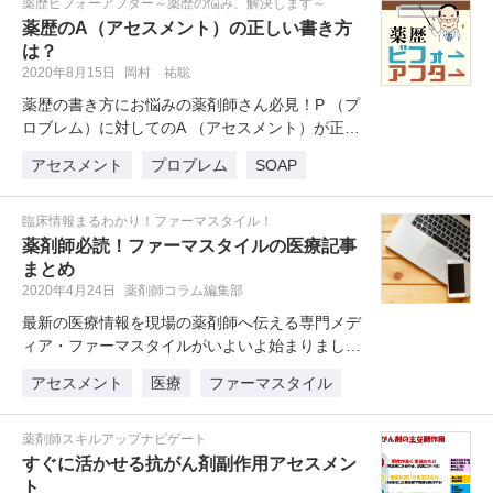
薬歴ビフォーアフター～薬歴の悩み、解決します～
薬歴のA（アセスメント）の正しい書き方
は？
2020年8月15日
岡村 祐聡
薬歴の書き方にお悩みの薬剤師さん必見！P （プ
ロブレム）に対してのA （アセスメント）が正し
くないのではないか？とのお悩…
アセスメント
プロブレム
SOAP
臨床情報まるわかり！ファーマスタイル！
薬剤師必読！ファーマスタイルの医療記事
まとめ
2020年4月24日
薬剤師コラム編集部
最新の医療情報を現場の薬剤師へ伝える専門メデ
ィア・ファーマスタイルがいよいよ始まりまし
た。医薬や臨床に基づく魅力溢れる専…
アセスメント
医療
ファーマスタイル
薬剤師スキルアップナビゲート
すぐに活かせる抗がん剤副作用アセスメン
ト