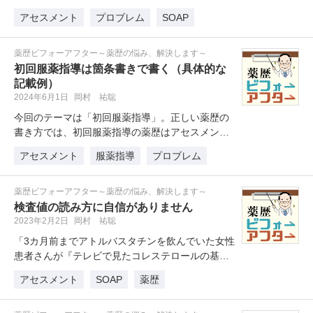
ています。現在の薬歴の書き…
アセスメント
プロブレム
SOAP
薬歴ビフォーアフター～薬歴の悩み、解決します～
初回服薬指導は箇条書きで書く（具体的な
記載例）
2024年6月1日
岡村 祐聡
今回のテーマは「初回服薬指導」。正しい薬歴の
書き方では、初回服薬指導の薬歴はアセスメント
がないのでSOAPではなく箇条書…
アセスメント
服薬指導
プロブレム
薬歴ビフォーアフター～薬歴の悩み、解決します～
検査値の読み方に自信がありません
2023年2月2日
岡村 祐聡
「3カ月前までアトルバスタチンを飲んでいた女性
患者さんが『テレビで見たコレステロールの基準
値を教えて欲しい』とおっしゃい…
アセスメント
SOAP
薬歴