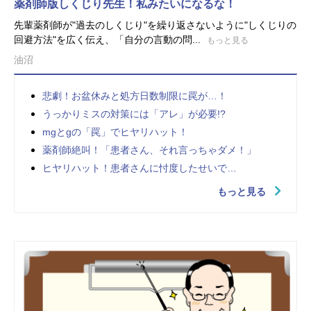
薬剤師版しくじり先生！私みたいになるな！
先輩薬剤師が"過去のしくじり"を繰り返さないように"しくじりの
回避方法"を広く伝え、「自分の言動の問...
もっと見る
油沼
悲劇！お盆休みと処方日数制限に罠が…！
うっかりミスの対策には「アレ」が必要!?
mgとgの「罠」でヒヤリハット！
薬剤師絶叫！「患者さん、それ言っちゃダメ！」
ヒヤリハット！患者さんに忖度したせいで…
もっと見る