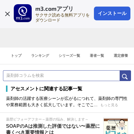
m3.comアプリ
登録1分
会員登録
無料
ログイン
インストール
サクサク読める無料アプリを
ダウンロード
トップ
ランキング
シリーズ一覧
著者一覧
選定療養
アセスメントに関連する記事一覧
薬剤師の活躍する医療シーンが広がるにつれて、薬剤師の専門性
や業務範囲も大きく拡大しています。そこでこ...
もっと見る
薬歴ビフォーアフター～薬歴の悩み、解決します～
SOAPのAは推測した評価ではない〜薬歴に
書くべき重要情報とは