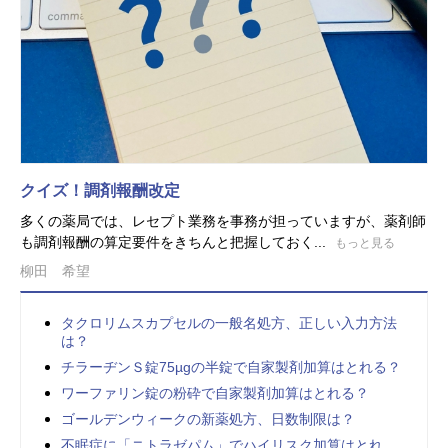
クイズ！調剤報酬改定
多くの薬局では、レセプト業務を事務が担っていますが、薬剤師
も調剤報酬の算定要件をきちんと把握しておく...
もっと見る
柳田 希望
タクロリムスカプセルの一般名処方、正しい入力方法
は？
チラーヂンＳ錠75µgの半錠で自家製剤加算はとれる？
ワーファリン錠の粉砕で自家製剤加算はとれる？
ゴールデンウィークの新薬処方、日数制限は？
不眠症に「ニトラゼパム」でハイリスク加算はとれ