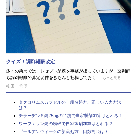
クイズ！調剤報酬改定
多くの薬局では、レセプト業務を事務が担っていますが、薬剤師
も調剤報酬の算定要件をきちんと把握しておく...
もっと見る
柳田 希望
タクロリムスカプセルの一般名処方、正しい入力方法
は？
チラーヂンＳ錠75µgの半錠で自家製剤加算はとれる？
ワーファリン錠の粉砕で自家製剤加算はとれる？
ゴールデンウィークの新薬処方、日数制限は？