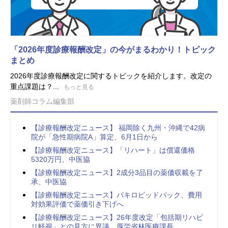
「2026年度診療報酬改定」の今がまるわかり！トピック
まとめ
2026年度診療報酬改定に関するトピックを紹介します。改定の
重点課題は？...
もっと見る
薬剤師コラム編集部
【診療報酬改定ニュース】 福岡除く九州・沖縄で42病
院が「急性期病院A」算定、6月1日から
【診療報酬改定ニュース】「リハート」は償還価格
5320万円、中医協
【診療報酬改定ニュース】2成分3品目の薬価収載を了
承、中医協
【診療報酬改定ニュース】パキロビッドパック、費用
対効果評価で薬価引き下げへ
【診療報酬改定ニュース】26年度改定「包括期リハビ
リ軽視」との見方に異議、厚労省林医療課長