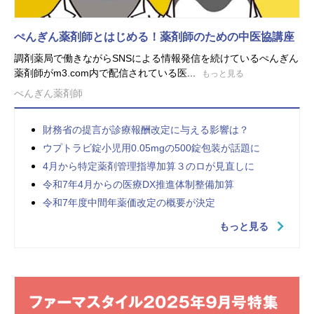
ぺんぎん薬剤師とはじめる！薬剤師のための中医協講座
調剤薬局で働きながらSNSによる情報発信を続けているぺんぎん
薬剤師がm3.com内で配信されている医...
もっと見る
ぺんぎん薬剤師
財務省の提言が診療報酬改定に与える影響は？
ウプトラビ錠小児用0.05mgの500錠包装が話題に
4月から特定薬剤管理指導加算３のロが見直しに
令和7年4月からの医療DX推進体制整備加算
令和7年度中間年薬価改定の概要が決定
もっと見る