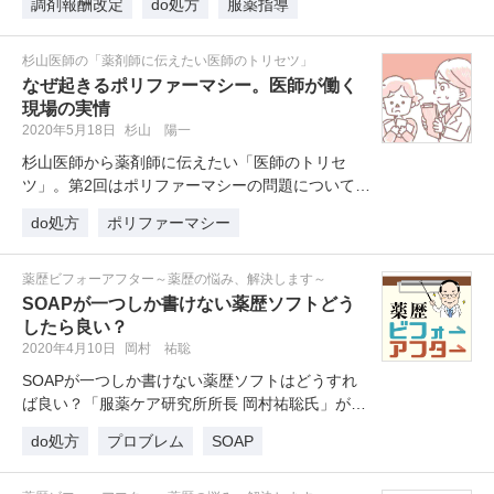
調剤報酬改定
do処方
服薬指導
杉山医師の「薬剤師に伝えたい医師のトリセツ」
なぜ起きるポリファーマシー。医師が働く
現場の実情
2020年5月18日
杉山 陽一
杉山医師から薬剤師に伝えたい「医師のトリセ
ツ」。第2回はポリファーマシーの問題についてで
す。なぜポリファーマシーが起きて…
do処方
ポリファーマシー
薬歴ビフォーアフター～薬歴の悩み、解決します～
SOAPが一つしか書けない薬歴ソフトどう
したら良い？
2020年4月10日
岡村 祐聡
SOAPが一つしか書けない薬歴ソフトはどうすれ
ば良い？「服薬ケア研究所所長 岡村祐聡氏」が解
説します。
do処方
プロブレム
SOAP