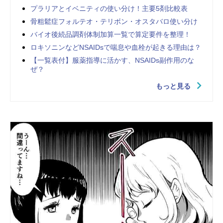
プラリアとイベニティの使い分け！主要5剤比較表
骨粗鬆症フォルテオ・テリボン・オスタバロ使い分け
バイオ後続品調剤体制加算一覧で算定要件を整理！
ロキソニンなどNSAIDsで喘息や血栓が起きる理由は？
【一覧表付】服薬指導に活かす、NSAIDs副作用のな
ぜ？
もっと見る