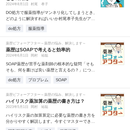
2024年8月1日
村尾 孝子
DO処方で服薬指導がマンネリ化してしまうとき、
どのように解決すればいいか村尾孝子先生がアド
バイスします。
do処方
服薬指導
薬歴ビフォーアフター～薬歴の悩み、解決します～
薬歴はSOAPで考えると効率的
2024年6月1日
岡村 祐聡
SOAP薬歴が苦手な薬剤師の根本的な疑問「そも
そも、何を書けば良い薬歴と言えるの？」につい
て、服薬ケア研究所の岡村先生が…
do処方
プロブレム
SOAP
薬歴ビフォーアフター～薬歴の悩み、解決します～
ハイリスク薬加算の薬歴の書き方は？
2023年5月1日
岡村 祐聡
ハイリスク薬の加算算定に必要な薬歴の書き方を
分かりやすく解説します。今すぐマスターできる
「薬歴記載のポイント3点」は必見…