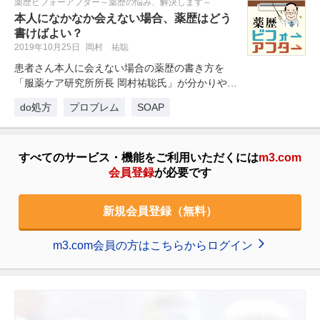
薬歴ビフォーアフター～薬歴の悩み、解決します～
本人になかなか会えない場合、薬歴はどう
書けばよい？
2019年10月25日
岡村 祐聡
患者さん本人に会えない場合の薬歴の書き方を
「服薬ケア研究所所長 岡村祐聡氏」が分かりやす
く解説します。
do処方
プロブレム
SOAP
すべてのサービス・機能をご利用いただくには
m3.com
会員登録
が必要です
新規会員登録（無料）
m3.com会員の方はこちらからログイン