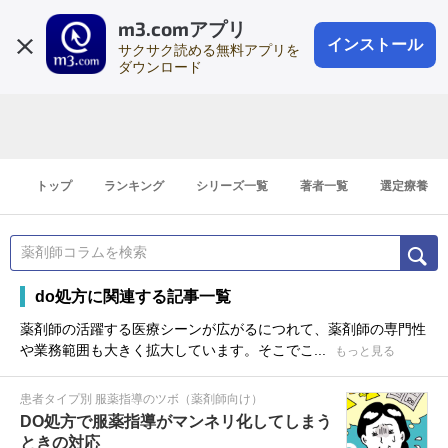
m3.comアプリ
登録1分
会員登録
無料
ログイン
インストール
サクサク読める無料アプリを
ダウンロード
トップ
ランキング
シリーズ一覧
著者一覧
選定療養
do処方に関連する記事一覧
薬剤師の活躍する医療シーンが広がるにつれて、薬剤師の専門性
や業務範囲も大きく拡大しています。そこでこ...
もっと見る
患者タイプ別 服薬指導のツボ（薬剤師向け）
DO処方で服薬指導がマンネリ化してしまう
ときの対応