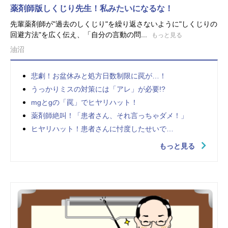
薬剤師版しくじり先生！私みたいになるな！
先輩薬剤師が"過去のしくじり"を繰り返さないように"しくじりの
回避方法"を広く伝え、「自分の言動の問...
もっと見る
油沼
悲劇！お盆休みと処方日数制限に罠が…！
うっかりミスの対策には「アレ」が必要!?
mgとgの「罠」でヒヤリハット！
薬剤師絶叫！「患者さん、それ言っちゃダメ！」
ヒヤリハット！患者さんに忖度したせいで…
もっと見る