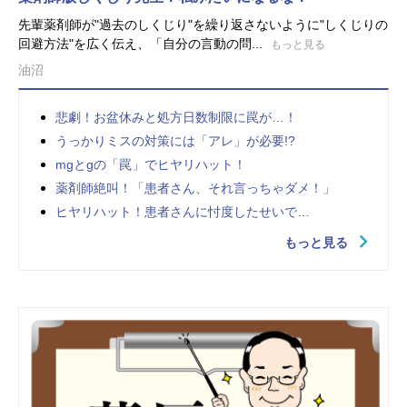
先輩薬剤師が"過去のしくじり"を繰り返さないように"しくじりの
回避方法"を広く伝え、「自分の言動の問...
もっと見る
油沼
悲劇！お盆休みと処方日数制限に罠が…！
うっかりミスの対策には「アレ」が必要!?
mgとgの「罠」でヒヤリハット！
薬剤師絶叫！「患者さん、それ言っちゃダメ！」
ヒヤリハット！患者さんに忖度したせいで…
もっと見る