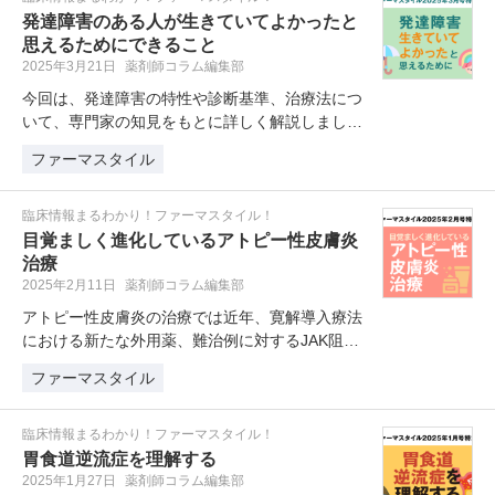
発達障害のある人が生きていてよかったと
思えるためにできること
2025年3月21日
薬剤師コラム編集部
今回は、発達障害の特性や診断基準、治療法につ
いて、専門家の知見をもとに詳しく解説しまし
た。発達障害には、ADHD・ASD…
ファーマスタイル
臨床情報まるわかり！ファーマスタイル！
目覚ましく進化しているアトピー性皮膚炎
治療
2025年2月11日
薬剤師コラム編集部
アトピー性皮膚炎の治療では近年、寛解導入療法
における新たな外用薬、難治例に対するJAK阻害
内服薬や生物学的製剤が次々に登…
ファーマスタイル
臨床情報まるわかり！ファーマスタイル！
胃食道逆流症を理解する
2025年1月27日
薬剤師コラム編集部