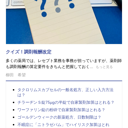
クイズ！調剤報酬改定
多くの薬局では、レセプト業務を事務が担っていますが、薬剤師
も調剤報酬の算定要件をきちんと把握しておく...
もっと見る
柳田 希望
タクロリムスカプセルの一般名処方、正しい入力方法
は？
チラーヂンＳ錠75µgの半錠で自家製剤加算はとれる？
ワーファリン錠の粉砕で自家製剤加算はとれる？
ゴールデンウィークの新薬処方、日数制限は？
不眠症に「ニトラゼパム」でハイリスク加算はとれ