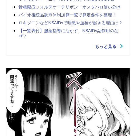
骨粗鬆症フォルテオ・テリボン・オスタバロ使い分け
バイオ後続品調剤体制加算一覧で算定要件を整理！
ロキソニンなどNSAIDsで喘息や血栓が起きる理由は？
【一覧表付】服薬指導に活かす、NSAIDs副作用のな
ぜ？
もっと見る