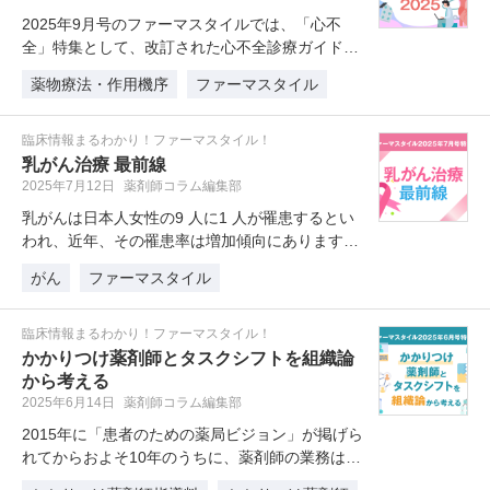
2025年9月号のファーマスタイルでは、「心不
全」特集として、改訂された心不全診療ガイドラ
インの要点、心不全薬物治療の変…
薬物療法・作用機序
ファーマスタイル
臨床情報まるわかり！ファーマスタイル！
乳がん治療 最前線
2025年7月12日
薬剤師コラム編集部
乳がんは日本人女性の9 人に1 人が罹患するとい
われ、近年、その罹患率は増加傾向にあります。
また、乳がんの治療が今、大き…
がん
ファーマスタイル
臨床情報まるわかり！ファーマスタイル！
かかりつけ薬剤師とタスクシフトを組織論
から考える
2025年6月14日
薬剤師コラム編集部
2015年に「患者のための薬局ビジョン」が掲げら
れてからおよそ10年のうちに、薬剤師の業務は調
剤を中心とした対物業務から…