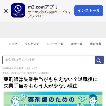
m3.comアプリ
登録1分
会員登録
無料
ログイン
インストール
サクサク読める無料アプリを
ダウンロード
トップ
ランキング
シリーズ一覧
著者一覧
選定療養
薬剤師のための転職・求人コラム
更新日: 2026年6月7日
薬剤師コラム編集部
薬剤師は失業手当がもらえない？退職後に
失業手当をもらう人が少ない理由