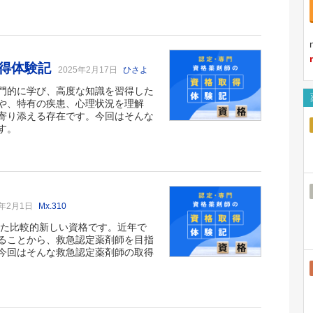
取得体験記
2025年2月17日
ひさよ
門的に学び、高度な知識を習得した
や、特有の疾患、心理状況を理解
寄り添える存在です。今回はそんな
す。
5年2月1日
Mx.310
った比較的新しい資格です。近年で
ることから、救急認定薬剤師を目指
今回はそんな救急認定薬剤師の取得