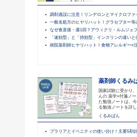
調剤過誤に注意！リンデロンとマイクロファ
一般名処方のヒヤリハット！グラセプター等
なぜ食直後・週1回？アウィクリ・ルムジェ
「速効型」と「持効型」インスリンの違いと
病院薬剤師ヒヤリハット！食物アレルギー×
薬剤師くるみ
国家試験に受かり、
んの 薬学×付箋ノー
た勉強ノートは、今
る勉強ノートを詳し
くるみぱん
プラリアとイベニティの使い分け！主要5剤