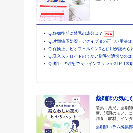
Q.妊娠後期に禁忌の成分は？
NEW
Q.片頭痛予防薬・アクイプタの正しい用法は
Q.保険上、ビオフェルミンRと併用が認めら
Q.吸入ステロイドのうがい指導で適切なのは
Q.週1回の注射で良いインスリン＋GLP-1製
薬剤師の気に
製薬、薬局、薬剤師
度、話題のモノ、コ
調査・取材、インタ
薬剤師コラム編集部