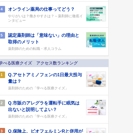
オンライン薬局の仕事ってどう？
4
やりがいは？働きやすさは？～薬剤師に徹底イ
ンタビュー
認定薬剤師は「意味ない」の理由と
5
取得のメリット
薬剤師のための転職・求人コラム
学べる医療クイズ アクセス数ランキング
Q.アセトアミノフェンの1日最大投与
1
量は？
薬剤師のための「学べる医療クイズ」
Q.市販のアレグラを運転手に眠気は
2
出ないと説明してよい？
薬剤師のための「学べる医療クイズ」
Q.保険上、ビオフェルミンRと併用が
3