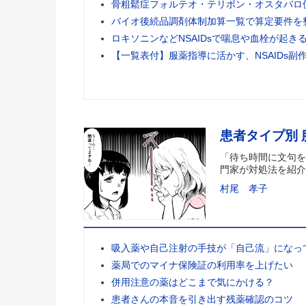
骨粗鬆症フォルテオ・テリボン・オスタバロ
バイオ後続品調剤体制加算一覧で算定要件を
ロキソニンなどNSAIDsで喘息や血栓が起き
【一覧表付】服薬指導に活かす、NSAIDs副
患者タイプ別
「待ち時間に文句を
門家が対処法を紹介
村尾 孝子
吸入薬や自己注射の手技が「自己流」になっ
薬局でのマイナ保険証の利用率を上げたい
併用注意の薬はどこまで気にかける？
患者さんの本音を引き出す残薬確認のコツ