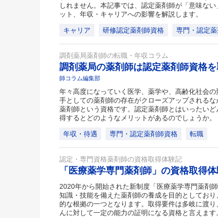
しれません。本記事では、認定薬剤師が「意味ない
ット、年収・キャリアへの影響を解説します。
キャリア
研修認定薬剤師資格
専門・認定薬
調剤薬局薬剤師の転職・年収コラム
調剤薬局の薬剤師は認定薬剤師資格
師コラム編集部
年々高度になっていく医学、薬学や、高齢化社会の
手としての薬剤師の存在がクローズアップされるな
薬剤師という資格です。認定薬剤師とはいったいど
得するとどのようなメリットがあるのでしょうか。
年収・待遇
専門・認定薬剤師資格
転職
認定・専門資格薬剤師の資格取得体験記
「医療薬学専門薬剤師」の資格取得
2020年から開始された新制度「医療薬学専門薬剤
知識・技能を備えた薬剤師の養成を目的としており
的な根拠の一つとなります。取得要件は多岐に渡り
んに対して一定の能力の証明になる資格と言えます