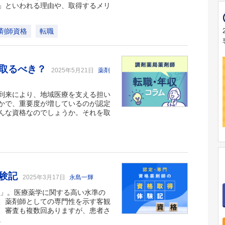
」といわれる理由や、取得するメリ
剤師資格
転職
を取るべき？
2025年5月21日
薬剤
到来により、地域医療を支える担い
かで、重要度が増しているのが認定
んな資格なのでしょうか。それを取
体験記
2025年3月17日
永島一輝
師」。医療薬学に関する高い水準の
、薬剤師としての専門性を示す客観
、審査も複数回ありますが、患者さ
。