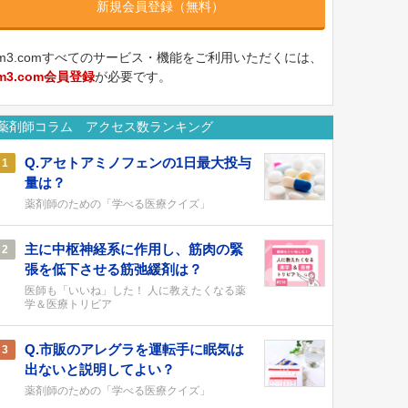
新規会員登録（無料）
m3.comすべてのサービス・機能をご利用いただくには、
m3.com会員登録
が必要です。
薬剤師コラム アクセス数ランキング
Q.アセトアミノフェンの1日最大投与
1
量は？
薬剤師のための「学べる医療クイズ」
主に中枢神経系に作用し、筋肉の緊
2
張を低下させる筋弛緩剤は？
医師も「いいね」した！ 人に教えたくなる薬
学＆医療トリビア
Q.市販のアレグラを運転手に眠気は
3
出ないと説明してよい？
薬剤師のための「学べる医療クイズ」