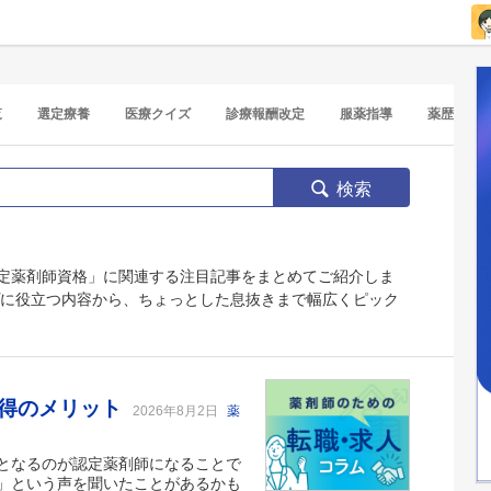
覧
選定療養
医療クイズ
診療報酬改定
服薬指導
薬歴
検索
定薬剤師資格」に関連する注目記事をまとめてご紹介しま
プに役立つ内容から、ちょっとした息抜きまで幅広くピック
取得のメリット
2026年8月2日
薬
となるのが認定薬剤師になることで
」という声を聞いたことがあるかも