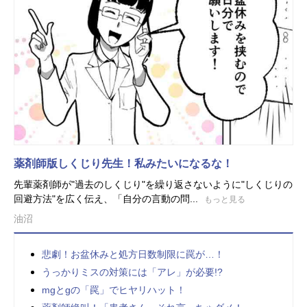
薬剤師版しくじり先生！私みたいになるな！
先輩薬剤師が"過去のしくじり"を繰り返さないように"しくじりの
回避方法"を広く伝え、「自分の言動の問...
もっと見る
油沼
悲劇！お盆休みと処方日数制限に罠が…！
うっかりミスの対策には「アレ」が必要!?
mgとgの「罠」でヒヤリハット！