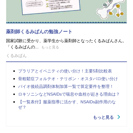
薬剤師くるみぱんの勉強ノート
国家試験に受かり、薬学生から薬剤師となったくるみぱんさん。
「くるみぱんの...
もっと見る
くるみぱん
プラリアとイベニティの使い分け！主要5剤比較表
骨粗鬆症フォルテオ・テリボン・オスタバロ使い分け
バイオ後続品調剤体制加算一覧で算定要件を整理！
ロキソニンなどNSAIDsで喘息や血栓が起きる理由は？
【一覧表付】服薬指導に活かす、NSAIDs副作用のな
ぜ？
もっと見る