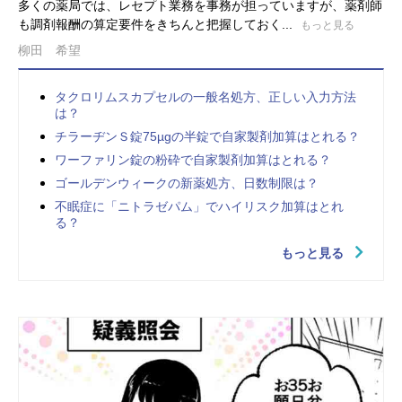
多くの薬局では、レセプト業務を事務が担っていますが、薬剤師
も調剤報酬の算定要件をきちんと把握しておく...
もっと見る
柳田 希望
タクロリムスカプセルの一般名処方、正しい入力方法
は？
チラーヂンＳ錠75µgの半錠で自家製剤加算はとれる？
ワーファリン錠の粉砕で自家製剤加算はとれる？
ゴールデンウィークの新薬処方、日数制限は？
不眠症に「ニトラゼパム」でハイリスク加算はとれ
る？
もっと見る