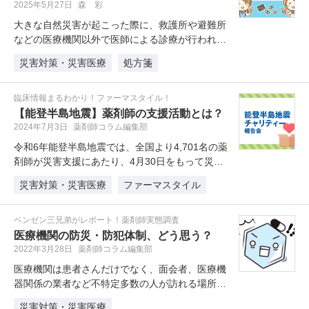
2025年5月27日
森 彩
大きな自然災害が起こった際に、救護所や避難所
などの医療機関以外で医師による診療が行われま
す。そこで、薬による治療が必要と…
災害対策・災害医療
処方箋
臨床情報まるわかり！ファーマスタイル！
【能登半島地震】薬剤師の支援活動とは？
2024年7月3日
薬剤師コラム編集部
令和6年能登半島地震では、全国より4,701名の薬
剤師が災害支援にあたり、4月30日をもって災害
救助法に基づく薬剤師活動…
災害対策・災害医療
ファーマスタイル
ベンゼン三兄弟がレポート！薬剤師実態調査
医療機関の防災・防犯体制、どう思う？
2022年3月28日
薬剤師コラム編集部
医療機関は患者さんだけでなく、面会者、医療機
器関係の業者など不特定多数の人が訪れる場所で
もあります。そのため犯罪や災害発…
災害対策・災害医療