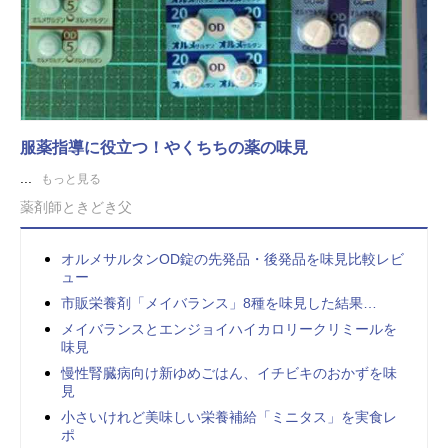
服薬指導に役立つ！やくちちの薬の味見
...
もっと見る
薬剤師ときどき父
オルメサルタンOD錠の先発品・後発品を味見比較レビ
ュー
市販栄養剤「メイバランス」8種を味見した結果…
メイバランスとエンジョイハイカロリークリミールを
味見
慢性腎臓病向け新ゆめごはん、イチビキのおかずを味
見
小さいけれど美味しい栄養補給「ミニタス」を実食レ
ポ