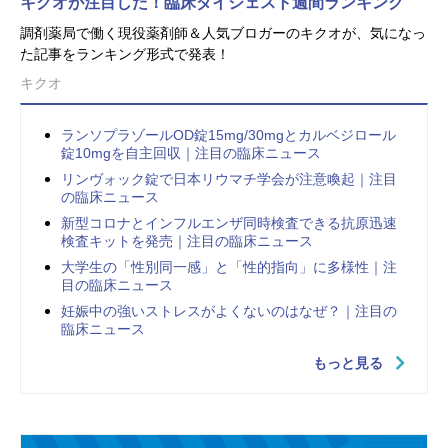
キクオが注目した！臨床ダイジェスト週間ランキング
調剤薬局で働く現役薬剤師＆人気ブロガーのキクオが、気になっ
た記事をランキング形式で発表！
キクオ
ランソプラゾールOD錠15mg/30mgとカルベジロール
錠10mgを自主回収｜注目の臨床ニュース
リンヴォック錠で日本リウマチ学会が注意喚起｜注目
の臨床ニュース
新型コロナとインフルエンザ同時検査できる抗原迅速
検査キットを発売｜注目の臨床ニュース
大学生の「性別同一感」と「性的指向」に多様性｜注
目の臨床ニュース
妊娠中の強いストレスがよくないのはなぜ？｜注目の
臨床ニュース
もっと見る