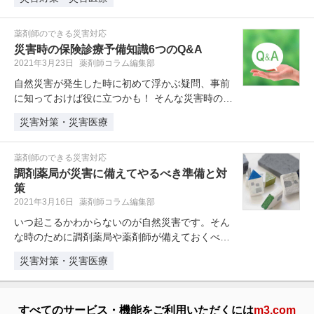
薬剤師のできる災害対応
災害時の保険診療予備知識6つのQ&A
2021年3月23日
薬剤師コラム編集部
自然災害が発生した時に初めて浮かぶ疑問、事前
に知っておけば役に立つかも！ そんな災害時の保
険診療に関する疑問をQ&A形式…
災害対策・災害医療
薬剤師のできる災害対応
調剤薬局が災害に備えてやるべき準備と対
策
2021年3月16日
薬剤師コラム編集部
いつ起こるかわからないのが自然災害です。そん
な時のために調剤薬局や薬剤師が備えておくべき
準備や対策をこの機会に確認してお…
災害対策・災害医療
すべてのサービス・機能をご利用いただくには
m3.com