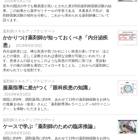
2020年5月17日
近年の国試の中でも難易度が高いとされた第105回薬剤師国家試験の結
果。この結果から薬学ゼミナールの学長である 木暮喜久子氏が、薬
剤師国家試験の傾向を分析し、これから求められる薬剤師像について
語ります。
薬剤師スキルアップナビゲート
かかりつけ薬剤師が知っておくべき「内分泌疾
患」
2019年9月20日
内分泌疾患には、稀な疾患や気づかれにくい疾患が多いですが、ほと
んどの場合、正しく診断されれば適切な治療が可能といわれていま
す。患者さんの訴えからこのような疾患の可能性に気づき、受診勧
奨、その後の治療を適切にフォローすることも、これからの薬剤師に
求められている役割です。
薬剤師スキルアップナビゲート
服薬指導に差がつく「眼科疾患の知識」
2019年8月16日
病院に約8年、調剤薬局に約5年、あわせて13年の薬剤師経験をお持ち
の進藤まゆみ（仮名）さんに「薬剤師専用e-ラーニング＜m3ラーニン
グ＞」を体験いただきました。
薬剤師スキルアップナビゲート
ケースで学ぶ「薬剤師のための臨床推論」
2018年8月10日
病院に約8年、調剤薬局に約5年、あわせて13年の薬剤師経験をお持ち