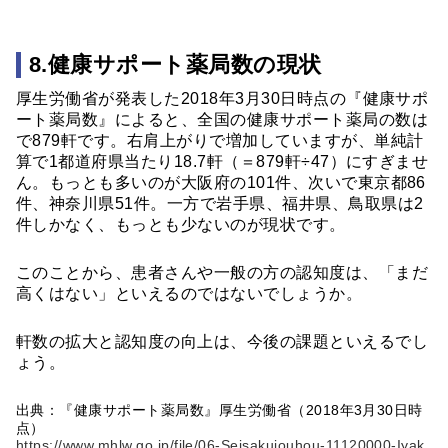
8.健康サポート薬局数の現状
厚生労働省が発表した2018年3月30日時点の『健康サポ
ート薬局数』によると、全国の健康サポート薬局の数は
で879軒です。右肩上がりで増加していますが、単純計
算で1都道府県当たり18.7軒（＝879軒÷47）にすぎませ
ん。もっとも多いのが大阪府の101件、次いで東京都86
件、神奈川県51件。一方で岩手県、福井県、鳥取県は2
件しかなく、もっとも少ないのが現状です。
このことから、患者さんや一般の方の認知度は、「まだ
高くはない」といえるのではないでしょうか。
軒数の拡大と認知度の向上は、今後の課題といえるでし
ょう。
出典：『健康サポート薬局数』厚生労働省（2018年3月30日時
点）
https://www.mhlw.go.jp/file/06-Seisakujouhou-11120000-Iyak