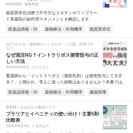
約5時間前
鶴島章浩
脂質異常症治療で不可欠なスタチンやフィブラー
ト系薬剤の副作用マネジメントを解説します。
「検査値異常＝即中止」でなく、患者…
医薬品情報・DI
薬物療法・作用機序
脂質異常症
3分でわかる！薬剤師ひゃくさんの「この薬、説明でき
る？」
なぜ混注NG？イントラリポス側管投与の正
しい方法
2026年8月6日
ひゃくさん
看護師から「イントラリポス（脂肪乳剤）は側管投与して大丈
夫？」と聞かれ、答えに迷った経験はありませんか？本書では、
直接混…
医薬品情報・DI
薬物療法・作用機序
服薬指導
薬剤師くるみぱんの勉強ノート
プラリアとイベニティの使い分け！主要5剤
比較表
2026年8月4日
くるみぱん