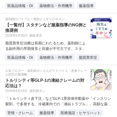
断”で用量調節のために半分に割…
医薬品情報・DI
薬物療法・作用機序
服薬指導
薬剤師のバイブル！病気とくすりのキホン
【一覧付】スタチンなど服薬指導のNG例と
推奨例
2026年6月30日
鶴島章浩
脂質異常症治療は長期にわたるため、薬剤師によ
る副作用の早期発見と回避が不可欠です。スタチ
ンによる横紋筋融解症やフィブラー…
医薬品情報・DI
薬物療法・作用機序
脂質異常症
人気ブロガー・薬剤師ポンさんがアドバイス「患者クレー
ム対応の最適解」
トルリシティ等GLP-1の凍結クレームの対
応法は？
2026年6月23日
薬剤師ポン
「トルリシティ皮下注」などGLP-1受容体作動薬や「インスリン
製剤」で多発する、冷蔵庫内での「凍結トラブル」。高額な薬
剤…
苦情・クレーム
服薬指導
医療過誤・ヒヤリハット