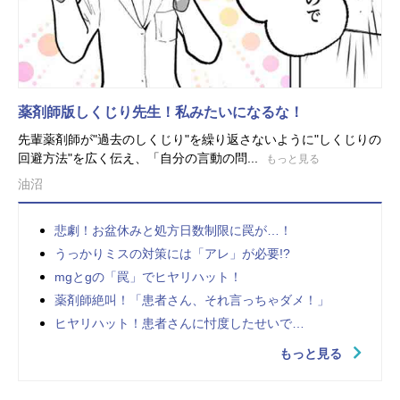
薬剤師版しくじり先生！私みたいになるな！
先輩薬剤師が"過去のしくじり"を繰り返さないように"しくじりの
回避方法"を広く伝え、「自分の言動の問...
もっと見る
油沼
悲劇！お盆休みと処方日数制限に罠が…！
うっかりミスの対策には「アレ」が必要!?
mgとgの「罠」でヒヤリハット！
薬剤師絶叫！「患者さん、それ言っちゃダメ！」
ヒヤリハット！患者さんに忖度したせいで…
もっと見る