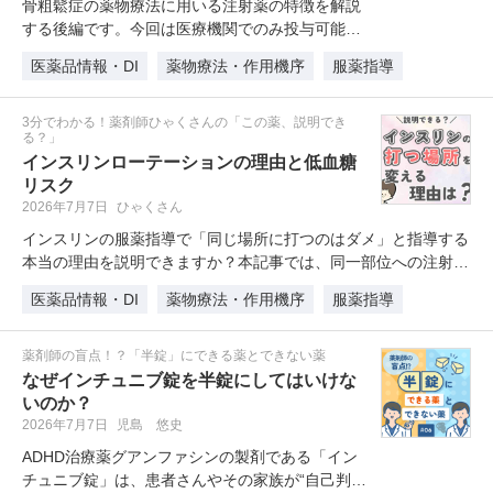
骨粗鬆症の薬物療法に用いる注射薬の特徴を解説
する後編です。今回は医療機関でのみ投与可能な
「プラリア（デノスマブ）」と「イ…
医薬品情報・DI
薬物療法・作用機序
服薬指導
3分でわかる！薬剤師ひゃくさんの「この薬、説明でき
る？」
インスリンローテーションの理由と低血糖
リスク
2026年7月7日
ひゃくさん
インスリンの服薬指導で「同じ場所に打つのはダメ」と指導する
本当の理由を説明できますか？本記事では、同一部位への注射で
でき…
医薬品情報・DI
薬物療法・作用機序
服薬指導
薬剤師の盲点！？「半錠」にできる薬とできない薬
なぜインチュニブ錠を半錠にしてはいけな
いのか？
2026年7月7日
児島 悠史
ADHD治療薬グアンファシンの製剤である「イン
チュニブ錠」は、患者さんやその家族が“自己判