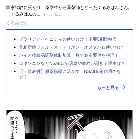
国家試験に受かり、薬学生から薬剤師となったくるみぱんさん。
「くるみぱんの...
もっと見る
くるみぱん
プラリアとイベニティの使い分け！主要5剤比較表
骨粗鬆症フォルテオ・テリボン・オスタバロ使い分け
バイオ後続品調剤体制加算一覧で算定要件を整理！
ロキソニンなどNSAIDsで喘息や血栓が起きる理由は？
【一覧表付】服薬指導に活かす、NSAIDs副作用のな
ぜ？
もっと見る