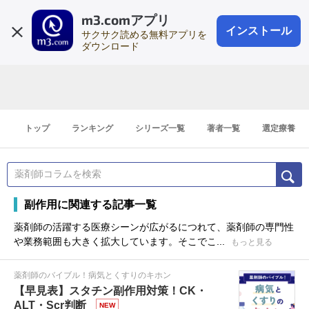
m3.comアプリ
登録1分
会員登録
無料
ログイン
インストール
サクサク読める無料アプリを
ダウンロード
トップ
ランキング
シリーズ一覧
著者一覧
選定療養
副作用に関連する記事一覧
薬剤師の活躍する医療シーンが広がるにつれて、薬剤師の専門性
や業務範囲も大きく拡大しています。そこでこ...
もっと見る
薬剤師のバイブル！病気とくすりのキホン
【早見表】スタチン副作用対策！CK・
ALT・Scr判断
NEW