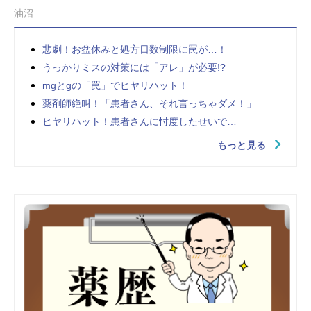
油沼
悲劇！お盆休みと処方日数制限に罠が…！
うっかりミスの対策には「アレ」が必要!?
mgとgの「罠」でヒヤリハット！
薬剤師絶叫！「患者さん、それ言っちゃダメ！」
ヒヤリハット！患者さんに忖度したせいで…
もっと見る