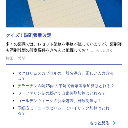
クイズ！調剤報酬改定
多くの薬局では、レセプト業務を事務が担っていますが、薬剤師
も調剤報酬の算定要件をきちんと把握しておく...
もっと見る
柳田 希望
タクロリムスカプセルの一般名処方、正しい入力方法
は？
チラーヂンＳ錠75µgの半錠で自家製剤加算はとれる？
ワーファリン錠の粉砕で自家製剤加算はとれる？
ゴールデンウィークの新薬処方、日数制限は？
不眠症に「ニトラゼパム」でハイリスク加算はとれ
る？
もっと見る