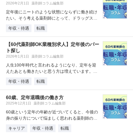
2026年2月1日
薬剤師コラム編集部
定年後にニートのような状態にならずに働き続け
たい。そう考える薬剤師にとって、ドラッグスト
アは60代でも働きやすい職場とし…
年収・待遇
転職
【60代薬剤師OK業種別求人】定年後のパー
ト探し
2026年1月1日
薬剤師コラム編集部
人生100年時代と言われるようになり、定年を迎
えたあとも働きたいと思う方は増えています。薬
剤師は、比較的転職のハードルが…
年収・待遇
転職
60歳、定年退職後の働き方
2025年12月1日
薬剤師コラム編集部
60歳という定年の年齢が近づいてくると、今後の
身の振り方について悩ましく思われる薬剤師の方
もいらっしゃるのではないでしょ…
キャリア
年収・待遇
転職