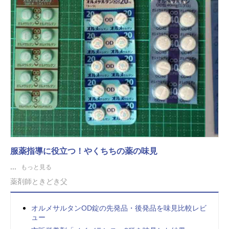
服薬指導に役立つ！やくちちの薬の味見
...
もっと見る
薬剤師ときどき父
オルメサルタンOD錠の先発品・後発品を味見比較レビ
ュー