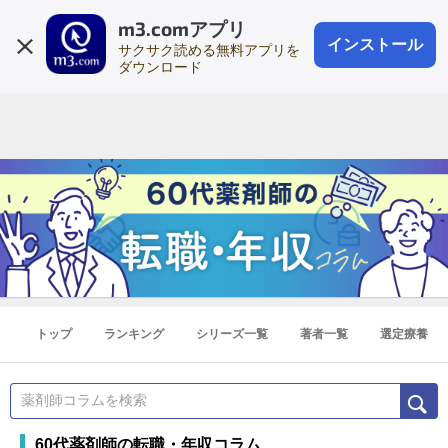
m3.comアプリ
登録1分
会員登録
無料
ログイン
インストール
サクサク読める無料アプリを
ダウンロード
トップ
ランキング
シリーズ一覧
著者一覧
選定療養
60代薬剤師の転職・年収コラム