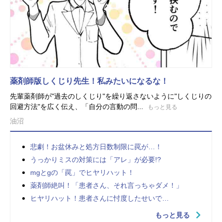
薬剤師版しくじり先生！私みたいになるな！
先輩薬剤師が"過去のしくじり"を繰り返さないように"しくじりの
回避方法"を広く伝え、「自分の言動の問...
もっと見る
油沼
悲劇！お盆休みと処方日数制限に罠が…！
うっかりミスの対策には「アレ」が必要!?
mgとgの「罠」でヒヤリハット！
薬剤師絶叫！「患者さん、それ言っちゃダメ！」
ヒヤリハット！患者さんに忖度したせいで…
もっと見る