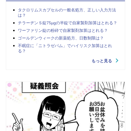
タクロリムスカプセルの一般名処方、正しい入力方法
は？
チラーヂンＳ錠75µgの半錠で自家製剤加算はとれる？
ワーファリン錠の粉砕で自家製剤加算はとれる？
ゴールデンウィークの新薬処方、日数制限は？
不眠症に「ニトラゼパム」でハイリスク加算はとれ
る？
もっと見る