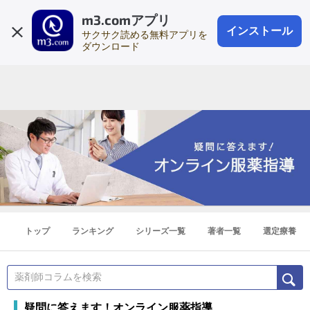
m3.comアプリ
登録1分
会員登録
無料
ログイン
インストール
サクサク読める無料アプリを
ダウンロード
トップ
ランキング
シリーズ一覧
著者一覧
選定療養
疑問に答えます！オンライン服薬指導