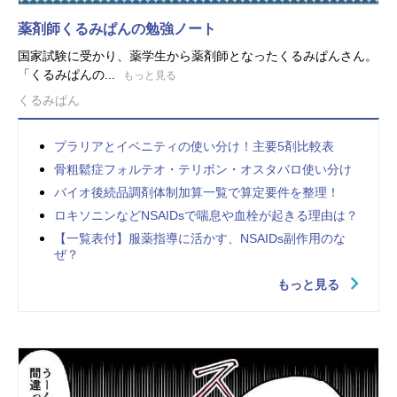
薬剤師くるみぱんの勉強ノート
国家試験に受かり、薬学生から薬剤師となったくるみぱんさん。
「くるみぱんの...
もっと見る
くるみぱん
プラリアとイベニティの使い分け！主要5剤比較表
骨粗鬆症フォルテオ・テリボン・オスタバロ使い分け
バイオ後続品調剤体制加算一覧で算定要件を整理！
ロキソニンなどNSAIDsで喘息や血栓が起きる理由は？
【一覧表付】服薬指導に活かす、NSAIDs副作用のな
ぜ？
もっと見る