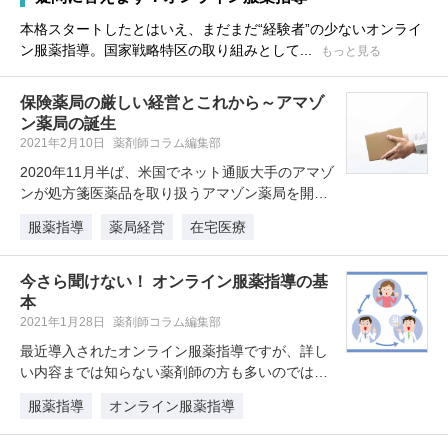
本格スタートしたとはいえ、まだまだ“経験者”の少ないオンライ
ン服薬指導。国家戦略特区の取り組みとして...
もっと見る
保険薬局の厳しい経営とこれから～アマゾ
ン薬局の誕生
2021年2月10日
薬剤師コラム編集部
2020年11月半ば、米国でネット通販大手のアマゾ
ンが処方箋医薬品を取り扱うアマゾン薬局を開始
したニュースには、保険薬局…
服薬指導
薬局経営
在宅医療
今さら聞けない！ オンライン服薬指導の基
本
2021年1月28日
薬剤師コラム編集部
最近導入されたオンライン服薬指導ですが、詳し
い内容までは知らない薬剤師の方も多いのではな
いでしょうか？今回は、オンライン…
服薬指導
オンライン服薬指導