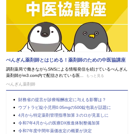
ぺんぎん薬剤師とはじめる！薬剤師のための中医協講座
調剤薬局で働きながらSNSによる情報発信を続けているぺんぎん
薬剤師がm3.com内で配信されている医...
もっと見る
ぺんぎん薬剤師
財務省の提言が診療報酬改定に与える影響は？
ウプトラビ錠小児用0.05mgの500錠包装が話題に
4月から特定薬剤管理指導加算３のロが見直しに
令和7年4月からの医療DX推進体制整備加算
令和7年度中間年薬価改定の概要が決定