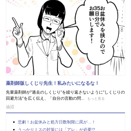
薬剤師版しくじり先生！私みたいになるな！
先輩薬剤師が"過去のしくじり"を繰り返さないように"しくじりの
回避方法"を広く伝え、「自分の言動の問...
もっと見る
油沼
悲劇！お盆休みと処方日数制限に罠が…！
うっかりミスの対策には「アレ」が必要!?