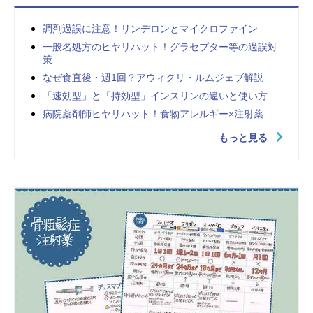
調剤過誤に注意！リンデロンとマイクロファイン
一般名処方のヒヤリハット！グラセプター等の過誤対
策
なぜ食直後・週1回？アウィクリ・ルムジェブ解説
「速効型」と「持効型」インスリンの違いと使い方
病院薬剤師ヒヤリハット！食物アレルギー×注射薬
もっと見る