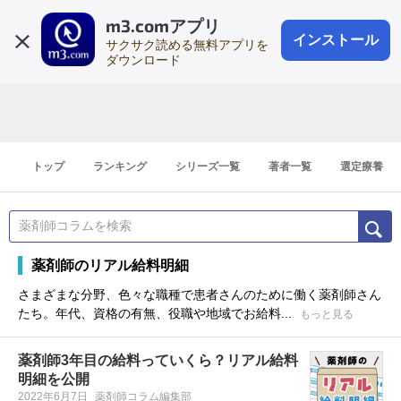
m3.comアプリ
登録1分
会員登録
無料
ログイン
インストール
サクサク読める無料アプリを
ダウンロード
トップ
ランキング
シリーズ一覧
著者一覧
選定療養
薬剤師のリアル給料明細
さまざまな分野、色々な職種で患者さんのために働く薬剤師さん
たち。年代、資格の有無、役職や地域でお給料...
もっと見る
薬剤師3年目の給料っていくら？リアル給料
明細を公開
2022年6月7日
薬剤師コラム編集部