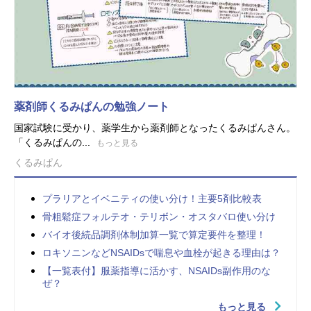
薬剤師くるみぱんの勉強ノート
国家試験に受かり、薬学生から薬剤師となったくるみぱんさん。
「くるみぱんの...
もっと見る
くるみぱん
プラリアとイベニティの使い分け！主要5剤比較表
骨粗鬆症フォルテオ・テリボン・オスタバロ使い分け
バイオ後続品調剤体制加算一覧で算定要件を整理！
ロキソニンなどNSAIDsで喘息や血栓が起きる理由は？
【一覧表付】服薬指導に活かす、NSAIDs副作用のな
ぜ？
もっと見る