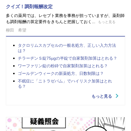
クイズ！調剤報酬改定
多くの薬局では、レセプト業務を事務が担っていますが、薬剤師
も調剤報酬の算定要件をきちんと把握しておく...
もっと見る
柳田 希望
タクロリムスカプセルの一般名処方、正しい入力方法
は？
チラーヂンＳ錠75µgの半錠で自家製剤加算はとれる？
ワーファリン錠の粉砕で自家製剤加算はとれる？
ゴールデンウィークの新薬処方、日数制限は？
不眠症に「ニトラゼパム」でハイリスク加算はとれ
る？
もっと見る