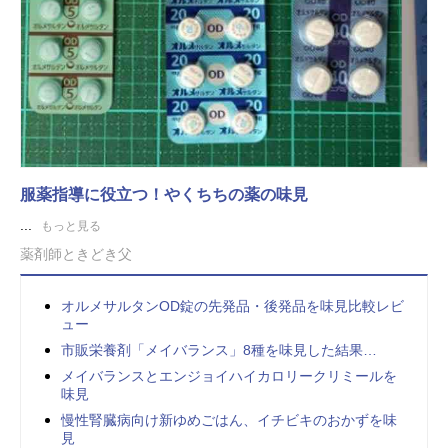
服薬指導に役立つ！やくちちの薬の味見
...
もっと見る
薬剤師ときどき父
オルメサルタンOD錠の先発品・後発品を味見比較レビ
ュー
市販栄養剤「メイバランス」8種を味見した結果…
メイバランスとエンジョイハイカロリークリミールを
味見
慢性腎臓病向け新ゆめごはん、イチビキのおかずを味
見