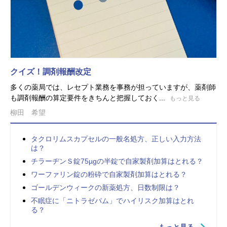
クイズ！調剤報酬改定
多くの薬局では、レセプト業務を事務が担っていますが、薬剤師
も調剤報酬の算定要件をきちんと把握しておく...
もっと見る
柳田 希望
タクロリムスカプセルの一般名処方、正しい入力方法
は？
チラーヂンＳ錠75µgの半錠で自家製剤加算はとれる？
ワーファリン錠の粉砕で自家製剤加算はとれる？
ゴールデンウィークの新薬処方、日数制限は？
不眠症に「ニトラゼパム」でハイリスク加算はとれ
る？