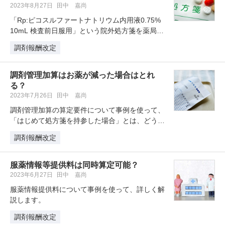
2023年8月27日
田中 嘉尚
「Rp:ピコスルファートナトリウム内用液0.75%
10mL 検査前日服用」という院外処方箋を薬局へ
持ってこられた場合、…
調剤報酬改定
調剤管理加算はお薬が減った場合はとれ
る？
2023年7月26日
田中 嘉尚
調剤管理加算の算定要件について事例を使って、
「はじめて処方箋を持参した場合」とは、どう判
断すればよいのか？また、「処方内…
調剤報酬改定
服薬情報等提供料は同時算定可能？
2023年6月27日
田中 嘉尚
服薬情報提供料について事例を使って、詳しく解
説します。
調剤報酬改定