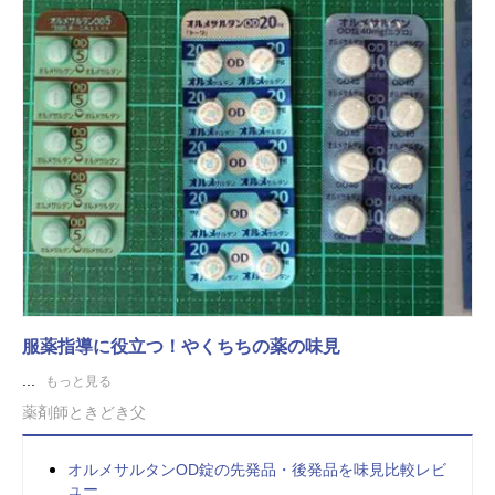
服薬指導に役立つ！やくちちの薬の味見
...
もっと見る
薬剤師ときどき父
オルメサルタンOD錠の先発品・後発品を味見比較レビ
ュー