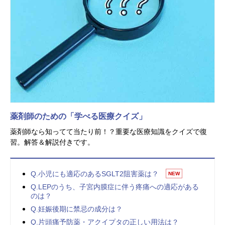
薬剤師のための「学べる医療クイズ」
薬剤師なら知ってて当たり前！？重要な医療知識をクイズで復
習。解答＆解説付きです。
Q.小児にも適応のあるSGLT2阻害薬は？
NEW
Q.LEPのうち、子宮内膜症に伴う疼痛への適応がある
のは？
Q.妊娠後期に禁忌の成分は？
Q.片頭痛予防薬・アクイプタの正しい用法は？