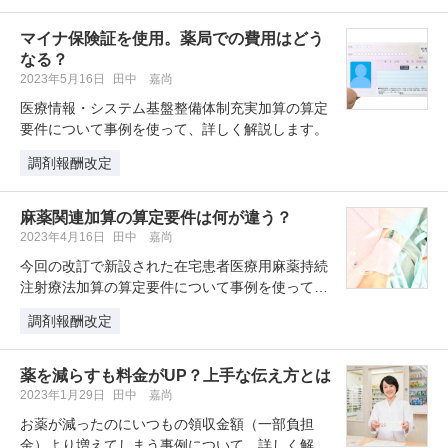
マイナ保険証を使用。薬局での費用はどう
なる？
2023年5月16日
田中 嘉尚
医療情報・システム基盤整備体制充実加算の算定
要件について事例を使って、詳しく解説します。
調剤報酬改定
麻薬関連加算の算定要件は何が違う？
2023年4月16日
田中 嘉尚
今回の改訂で新設された在宅患者医療用麻薬持続
注射療法加算の算定要件について事例を使って、
詳しく解説します。
調剤報酬改定
薬を減らすも料金がUP？上手な伝え方とは
2023年1月29日
田中 嘉尚
お薬が減ったのにいつもの領収金額（一部負担
金）より増えてしまう事例について、詳しく解説