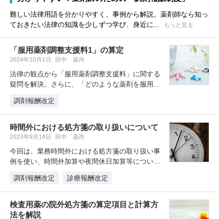
難しい法律用語を分かりやすく、事例から解説。薬剤師なら知っ
ておきたい法律の知識を少しずつ学び、身近に...
もっと見る
「服用薬剤調整支援料1」の算定
2024年10月1日
田中 嘉尚
法律の観点から「服用薬剤調整支援料」に関する
疑問を解決。さらに、「どのような薬剤を服用し
ている患者さんが減薬しやすいのか…
調剤報酬改定
時間外における処方箋の取り扱いについて
2023年9月14日
田中 嘉尚
今回は、業務時間外における処方箋の取り扱い事
例を使い、時間外加算や夜間休日加算等について
詳しく解説。国が求める「かかりつ…
調剤報酬改定
診療報酬改定
検査用薬の院外処方箋の算定項目と計算方
法を解説