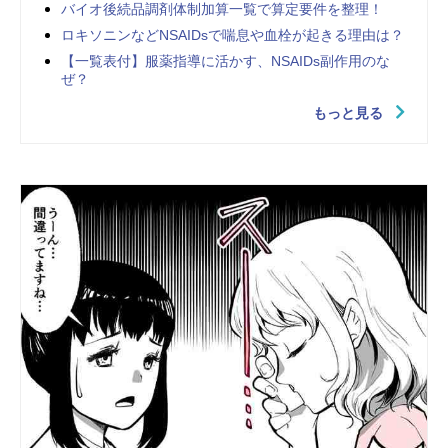
バイオ後続品調剤体制加算一覧で算定要件を整理！
ロキソニンなどNSAIDsで喘息や血栓が起きる理由は？
【一覧表付】服薬指導に活かす、NSAIDs副作用のな
ぜ？
もっと見る