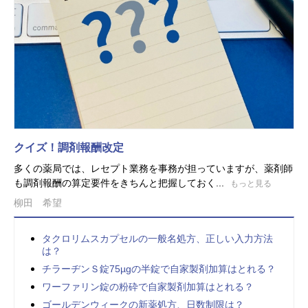
クイズ！調剤報酬改定
多くの薬局では、レセプト業務を事務が担っていますが、薬剤師
も調剤報酬の算定要件をきちんと把握しておく...
もっと見る
柳田 希望
タクロリムスカプセルの一般名処方、正しい入力方法
は？
チラーヂンＳ錠75µgの半錠で自家製剤加算はとれる？
ワーファリン錠の粉砕で自家製剤加算はとれる？
ゴールデンウィークの新薬処方、日数制限は？