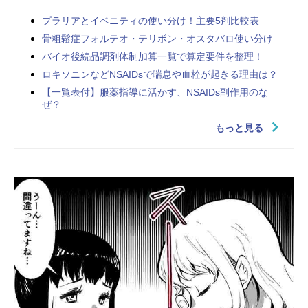
プラリアとイベニティの使い分け！主要5剤比較表
骨粗鬆症フォルテオ・テリボン・オスタバロ使い分け
バイオ後続品調剤体制加算一覧で算定要件を整理！
ロキソニンなどNSAIDsで喘息や血栓が起きる理由は？
【一覧表付】服薬指導に活かす、NSAIDs副作用のな
ぜ？
もっと見る