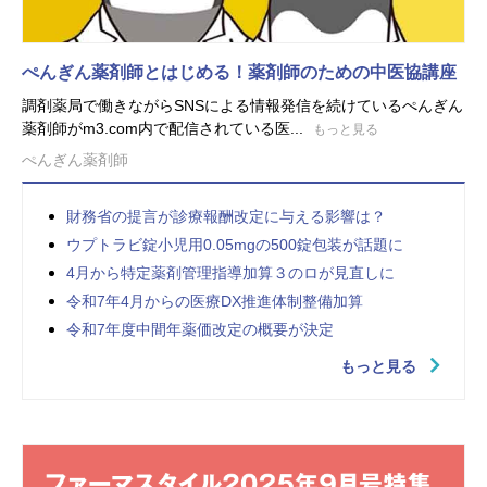
ぺんぎん薬剤師とはじめる！薬剤師のための中医協講座
調剤薬局で働きながらSNSによる情報発信を続けているぺんぎん
薬剤師がm3.com内で配信されている医...
もっと見る
ぺんぎん薬剤師
財務省の提言が診療報酬改定に与える影響は？
ウプトラビ錠小児用0.05mgの500錠包装が話題に
4月から特定薬剤管理指導加算３のロが見直しに
令和7年4月からの医療DX推進体制整備加算
令和7年度中間年薬価改定の概要が決定
もっと見る