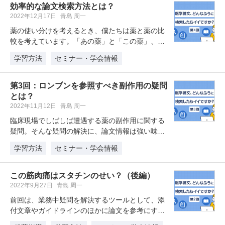
効率的な論文検索方法とは？
2022年12月17日
青島 周一
薬の使い分けを考えるとき、僕たちは薬と薬の比
較を考えています。「あの薬」と「この薬」、い
ったい何がどう違うのでしょう。ロ…
学習方法
セミナー・学会情報
第3回：ロンブンを参照すべき副作用の疑問
とは？
2022年11月12日
青島 周一
臨床現場でしばしば遭遇する薬の副作用に関する
疑問。そんな疑問の解決に、論文情報は強い味方
となってくれます。今回は、ぽんぽ…
学習方法
セミナー・学会情報
この筋肉痛はスタチンのせい？（後編）
2022年9月27日
青島 周一
前回は、業務中疑問を解決するツールとして、添
付文章やガイドラインのほかに論文を参考にする
とご紹介しました特にPECOで定…