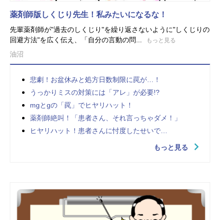
薬剤師版しくじり先生！私みたいになるな！
先輩薬剤師が"過去のしくじり"を繰り返さないように"しくじりの
回避方法"を広く伝え、「自分の言動の問...
もっと見る
油沼
悲劇！お盆休みと処方日数制限に罠が…！
うっかりミスの対策には「アレ」が必要!?
mgとgの「罠」でヒヤリハット！
薬剤師絶叫！「患者さん、それ言っちゃダメ！」
ヒヤリハット！患者さんに忖度したせいで…
もっと見る