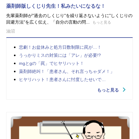
薬剤師版しくじり先生！私みたいになるな！
先輩薬剤師が"過去のしくじり"を繰り返さないように"しくじりの
回避方法"を広く伝え、「自分の言動の問...
もっと見る
油沼
悲劇！お盆休みと処方日数制限に罠が…！
うっかりミスの対策には「アレ」が必要!?
mgとgの「罠」でヒヤリハット！
薬剤師絶叫！「患者さん、それ言っちゃダメ！」
ヒヤリハット！患者さんに忖度したせいで…
もっと見る