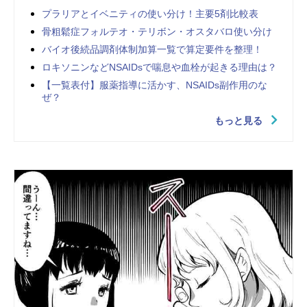
プラリアとイベニティの使い分け！主要5剤比較表
骨粗鬆症フォルテオ・テリボン・オスタバロ使い分け
バイオ後続品調剤体制加算一覧で算定要件を整理！
ロキソニンなどNSAIDsで喘息や血栓が起きる理由は？
【一覧表付】服薬指導に活かす、NSAIDs副作用のな
ぜ？
もっと見る