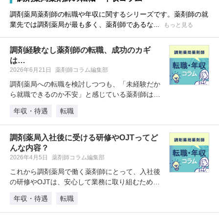
調剤薬局薬剤師の転職や年収に関するシリーズです。薬剤師の就
業先では調剤薬局が最も多く、薬剤師であるな...
もっと見る
調剤経験なし薬剤師の転職、成功のカギ
は…
2026年6月21日
薬剤師コラム編集部
調剤薬局への転職を検討しつつも、「未経験だか
ら就職できるのか不安」と感じている薬剤師は少
なくありません。本記事では、調剤…
年収・待遇
転職
調剤薬局入社後に受ける研修やOJTってど
んな内容？
2026年4月5日
薬剤師コラム編集部
これから調剤薬局で働く薬剤師にとって、入社後
の研修やOJTは、安心して業務に取り組むための
大切なステップです。だからこそ…
年収・待遇
転職