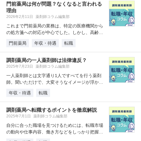
門前薬局は何が問題？なくなると言われる
理由
2026年2月11日
薬剤師コラム編集部
これまで門前薬局の業務は、特定の医療機関から
の処方箋への対応が中心でした。しかし、高齢化
の進行や医療費抑制の流れに伴い、…
門前薬局
年収・待遇
転職
調剤薬局の一人薬剤師は法律違反？
2025年7月23日
薬剤師コラム編集部
一人薬剤師とは文字通り1人ですべてを行う薬剤
師。聞いただけで、大変そうなイメージが浮かび
ますね。確かに一人薬剤師はプレッ…
年収・待遇
転職
調剤薬局へ転職するポイントを徹底解説
2025年7月1日
薬剤師コラム編集部
自分に合った職場を見つけるためには、転職市場
の動向や仕事内容、働き方などをしっかり把握し
ておくことが大切です。ここでは、…