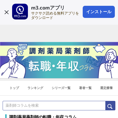
m3.comアプリ
登録1分
会員登録
無料
ログイン
インストール
サクサク読める無料アプリを
ダウンロード
トップ
ランキング
シリーズ一覧
著者一覧
選定療養
調剤薬局薬剤師の転職・年収コラム