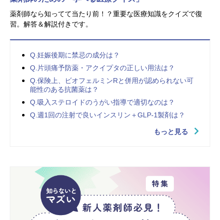
薬剤師なら知ってて当たり前！？重要な医療知識をクイズで復
習。解答＆解説付きです。
Q.妊娠後期に禁忌の成分は？
Q.片頭痛予防薬・アクイプタの正しい用法は？
Q.保険上、ビオフェルミンRと併用が認められない可
能性のある抗菌薬は？
Q.吸入ステロイドのうがい指導で適切なのは？
Q.週1回の注射で良いインスリン＋GLP-1製剤は？
もっと見る