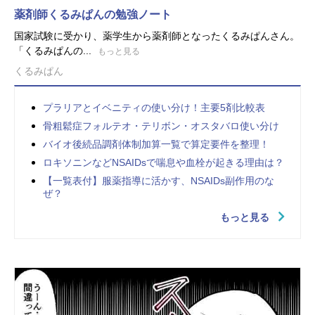
薬剤師くるみぱんの勉強ノート
国家試験に受かり、薬学生から薬剤師となったくるみぱんさん。
「くるみぱんの...
もっと見る
くるみぱん
プラリアとイベニティの使い分け！主要5剤比較表
骨粗鬆症フォルテオ・テリボン・オスタバロ使い分け
バイオ後続品調剤体制加算一覧で算定要件を整理！
ロキソニンなどNSAIDsで喘息や血栓が起きる理由は？
【一覧表付】服薬指導に活かす、NSAIDs副作用のな
ぜ？
もっと見る