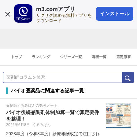
m3.comアプリ
登録1分
会員登録
無料
ログイン
インストール
サクサク読める無料アプリを
ダウンロード
トップ
ランキング
シリーズ一覧
著者一覧
選定療養
バイオ医薬品に関連する記事一覧
薬剤師くるみぱんの勉強ノート
バイオ後続品調剤体制加算一覧で算定要件
を整理！
2026年6月8日
くるみぱん
2026年度（令和8年度）診療報酬改定で注目され