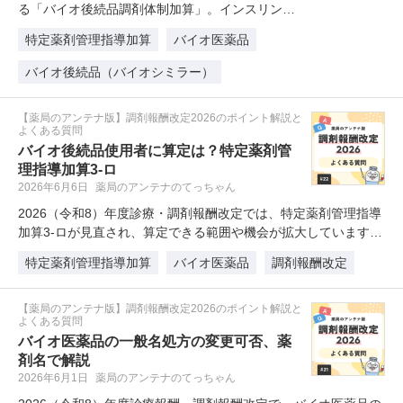
る「バイオ後続品調剤体制加算」。インスリン製
剤の除外規定や一般名処方の解…
特定薬剤管理指導加算
バイオ医薬品
バイオ後続品（バイオシミラー）
【薬局のアンテナ版】調剤報酬改定2026のポイント解説と
よくある質問
バイオ後続品使用者に算定は？特定薬剤管
理指導加算3-ロ
2026年6月6日
薬局のアンテナのてっちゃん
2026（令和8）年度診療・調剤報酬改定では、特定薬剤管理指導
加算3-ロが見直され、算定できる範囲や機会が拡大しています…
特定薬剤管理指導加算
バイオ医薬品
調剤報酬改定
【薬局のアンテナ版】調剤報酬改定2026のポイント解説と
よくある質問
バイオ医薬品の一般名処方の変更可否、薬
剤名で解説
2026年6月1日
薬局のアンテナのてっちゃん