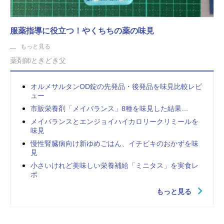
服薬指導に役立つ！やくちちの薬の味見
...
もっと見る
薬剤師ときどき父
オルメサルタンOD錠の先発品・後発品を味見比較レビ
ュー
市販栄養剤「メイバランス」8種を味見した結果…
メイバランスとエンジョイハイカロリークリミールを
味見
慢性腎臓病向け新ゆめごはん、イチビキのおかずを味
見
小さいけれど美味しい栄養補給「ミニタス」を実食レ
ポ
もっと見る