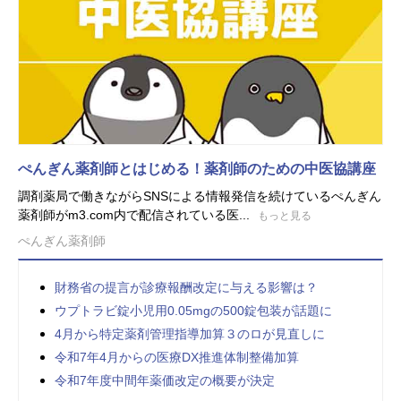
ぺんぎん薬剤師とはじめる！薬剤師のための中医協講座
調剤薬局で働きながらSNSによる情報発信を続けているぺんぎん
薬剤師がm3.com内で配信されている医...
もっと見る
ぺんぎん薬剤師
財務省の提言が診療報酬改定に与える影響は？
ウプトラビ錠小児用0.05mgの500錠包装が話題に
4月から特定薬剤管理指導加算３のロが見直しに
令和7年4月からの医療DX推進体制整備加算
令和7年度中間年薬価改定の概要が決定