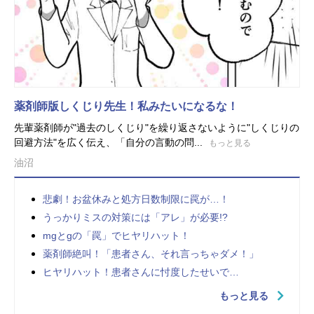
薬剤師版しくじり先生！私みたいになるな！
先輩薬剤師が"過去のしくじり"を繰り返さないように"しくじりの
回避方法"を広く伝え、「自分の言動の問...
もっと見る
油沼
悲劇！お盆休みと処方日数制限に罠が…！
うっかりミスの対策には「アレ」が必要!?
mgとgの「罠」でヒヤリハット！
薬剤師絶叫！「患者さん、それ言っちゃダメ！」
ヒヤリハット！患者さんに忖度したせいで…
もっと見る