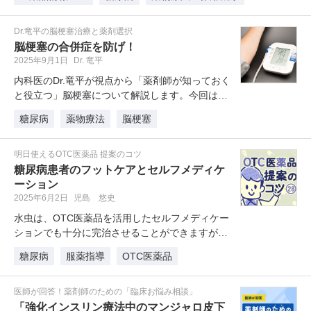
Dr.竜平の脳梗塞治療と薬剤選択
脳梗塞の合併症を防げ！
2025年9月1日
Dr. 竜平
内科医のDr.竜平が視点から「薬剤師が知っておく
と役立つ」脳梗塞について解説します。今回は脳
梗塞患者が合併する疾患（主に…
糖尿病
薬物療法
脳梗塞
明日使えるOTC医薬品 提案のコツ
糖尿病患者のフットケアとセルフメディケ
ーション
2025年6月2日
児島 悠史
水虫は、OTC医薬品を活用したセルフメディケー
ションでも十分に完治させることができますが、
これは「フットケア」が重要な糖…
糖尿病
服薬指導
OTC医薬品
医師が回答！薬剤師のための「臨床お悩み相談」
「強化インスリン療法中のマンジャロ皮下