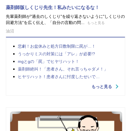
薬剤師版しくじり先生！私みたいになるな！
先輩薬剤師が"過去のしくじり"を繰り返さないように"しくじりの
回避方法"を広く伝え、「自分の言動の問...
もっと見る
油沼
悲劇！お盆休みと処方日数制限に罠が…！
うっかりミスの対策には「アレ」が必要!?
mgとgの「罠」でヒヤリハット！
薬剤師絶叫！「患者さん、それ言っちゃダメ！」
ヒヤリハット！患者さんに忖度したせいで…
もっと見る