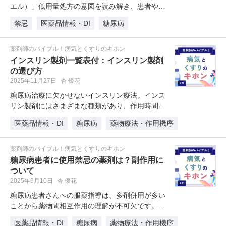
エル）」低用量処方の意図を読み解き、患者や家
族の不安を和らげる服薬指導のコツ…
禁忌
医薬品情報・DI
糖尿病
薬剤師のバイブル！病気とくすりのキホン
インスリン製剤一覧表付：インスリン製剤
の選び方
2025年11月27日
杏 優花
糖尿病治療に欠かせないインスリン療法。インス
リン製剤にはさまざまな種類があり、作用時間や
投与タイミングがそれぞれ異なりま…
医薬品情報・DI
糖尿病
薬物療法・作用機序
薬剤師のバイブル！病気とくすりのキホン
糖尿病患者に使用禁忌の薬剤は？副作用に
ついて
2025年9月10日
杏 優花
糖尿病患者さんへの服薬指導は、多剤併用が多い
ことから薬物間相互作用の理解が不可欠です。本
記事では、糖尿病患者に使用禁忌の…
医薬品情報・DI
糖尿病
薬物療法・作用機序