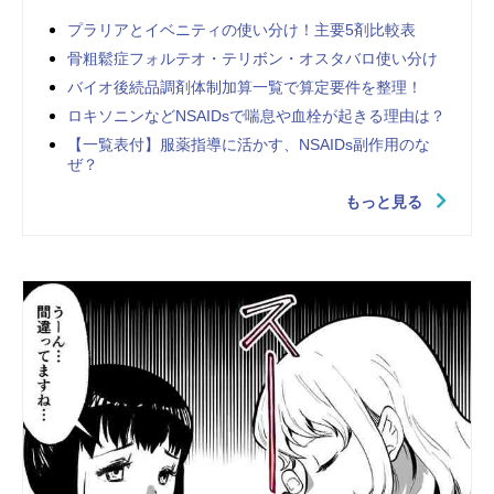
プラリアとイベニティの使い分け！主要5剤比較表
骨粗鬆症フォルテオ・テリボン・オスタバロ使い分け
バイオ後続品調剤体制加算一覧で算定要件を整理！
ロキソニンなどNSAIDsで喘息や血栓が起きる理由は？
【一覧表付】服薬指導に活かす、NSAIDs副作用のな
ぜ？
もっと見る