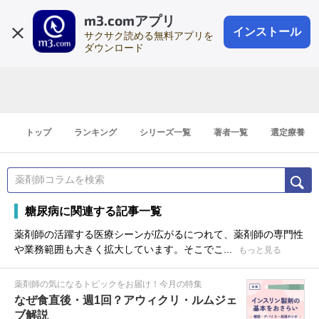
m3.comアプリ
登録1分
会員登録
無料
ログイン
インストール
サクサク読める無料アプリを
ダウンロード
トップ
ランキング
シリーズ一覧
著者一覧
選定療養
糖尿病に関連する記事一覧
薬剤師の活躍する医療シーンが広がるにつれて、薬剤師の専門性
や業務範囲も大きく拡大しています。そこでこ...
もっと見る
薬剤師の気になるトピックをお届け！今月の特集
なぜ食直後・週1回？アウィクリ・ルムジェ
ブ解説