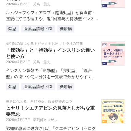
2026年7月22日
児島 悠史
ルムジェブやフィアスプ（超速効型）が食直前・
直後に打てる理由や、週1回投与の持効型インスリ
ン「アウィクリ」の改良点と患者…
禁忌
医薬品情報・DI
糖尿病
薬剤師の気になるトピックをお届け！今月の特集
「速効型」と「持効型」インスリンの違い
と使い方
2026年7月21日
児島 悠史
インスリン製剤の「速効型」「持効型」「混合
型」の違いや使い分けを一覧表で分かりやすく解
説します。注目の週1回持効型製剤「…
禁忌
医薬品情報・DI
糖尿病
患者に伝わる「向精神薬」服薬指導のコツ
ヒヤリ！クエチアピンの見落としがちな重
要禁忌
2026年7月17日
薬剤師ヒロザル
認知症患者に処方された「クエチアピン（セロク