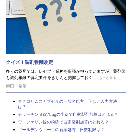
クイズ！調剤報酬改定
多くの薬局では、レセプト業務を事務が担っていますが、薬剤師
も調剤報酬の算定要件をきちんと把握しておく...
もっと見る
柳田 希望
タクロリムスカプセルの一般名処方、正しい入力方法
は？
チラーヂンＳ錠75µgの半錠で自家製剤加算はとれる？
ワーファリン錠の粉砕で自家製剤加算はとれる？
ゴールデンウィークの新薬処方、日数制限は？