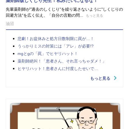
薬剤師版しくじり先生！私みたいになるな！
先輩薬剤師が"過去のしくじり"を繰り返さないように"しくじりの
回避方法"を広く伝え、「自分の言動の問...
もっと見る
油沼
悲劇！お盆休みと処方日数制限に罠が…！
うっかりミスの対策には「アレ」が必要!?
mgとgの「罠」でヒヤリハット！
薬剤師絶叫！「患者さん、それ言っちゃダメ！」
ヒヤリハット！患者さんに忖度したせいで…
もっと見る