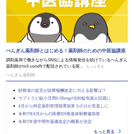
ぺんぎん薬剤師とはじめる！薬剤師のための中医協講座
調剤薬局で働きながらSNSによる情報発信を続けているぺんぎん
薬剤師がm3.com内で配信されている医...
もっと見る
ぺんぎん薬剤師
財務省の提言が診療報酬改定に与える影響は？
ウプトラビ錠小児用0.05mgの500錠包装が話題に
4月から特定薬剤管理指導加算３のロが見直しに
令和7年4月からの医療DX推進体制整備加算
令和7年度中間年薬価改定の概要が決定
もっと見る