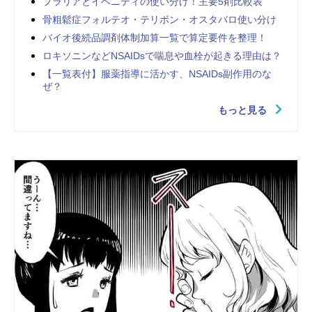
プラリアとイベニティの使い分け！主要5剤比較表
骨粗鬆症フォルテオ・テリボン・オスタバロ使い分け
バイオ後続品調剤体制加算一覧で算定要件を整理！
ロキソニンなどNSAIDsで喘息や血栓が起きる理由は？
【一覧表付】服薬指導に活かす、NSAIDs副作用のな
ぜ？
もっと見る