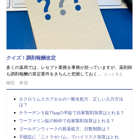
クイズ！調剤報酬改定
多くの薬局では、レセプト業務を事務が担っていますが、薬剤師
も調剤報酬の算定要件をきちんと把握しておく...
もっと見る
柳田 希望
タクロリムスカプセルの一般名処方、正しい入力方法
は？
チラーヂンＳ錠75µgの半錠で自家製剤加算はとれる？
ワーファリン錠の粉砕で自家製剤加算はとれる？
ゴールデンウィークの新薬処方、日数制限は？
不眠症に「ニトラゼパム」でハイリスク加算はとれ