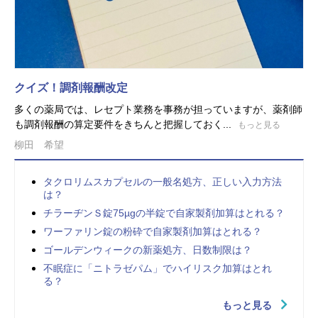
クイズ！調剤報酬改定
多くの薬局では、レセプト業務を事務が担っていますが、薬剤師
も調剤報酬の算定要件をきちんと把握しておく...
もっと見る
柳田 希望
タクロリムスカプセルの一般名処方、正しい入力方法
は？
チラーヂンＳ錠75µgの半錠で自家製剤加算はとれる？
ワーファリン錠の粉砕で自家製剤加算はとれる？
ゴールデンウィークの新薬処方、日数制限は？
不眠症に「ニトラゼパム」でハイリスク加算はとれ
る？
もっと見る