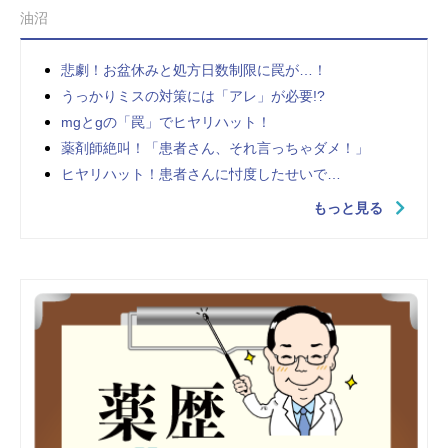
油沼
悲劇！お盆休みと処方日数制限に罠が…！
うっかりミスの対策には「アレ」が必要!?
mgとgの「罠」でヒヤリハット！
薬剤師絶叫！「患者さん、それ言っちゃダメ！」
ヒヤリハット！患者さんに忖度したせいで…
もっと見る