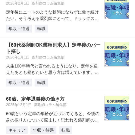
2026年2月1日
薬剤師コラム編集部
定年後にニートのような状態にならずに働き続け
たい。そう考える薬剤師にとって、ドラッグスト
アは60代でも働きやすい職場とし…
年収・待遇
転職
【60代薬剤師OK業種別求人】定年後のパー
ト探し
2026年1月1日
薬剤師コラム編集部
人生100年時代と言われるようになり、定年を迎
えたあとも働きたいと思う方は増えています。薬
剤師は、比較的転職のハードルが…
年収・待遇
転職
60歳、定年退職後の働き方
2025年12月1日
薬剤師コラム編集部
60歳という定年の年齢が近づいてくると、今後の
身の振り方について悩ましく思われる薬剤師の方
もいらっしゃるのではないでしょ…
キャリア
年収・待遇
転職