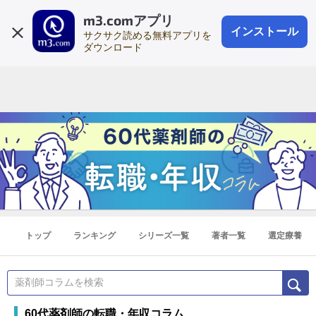
m3.comアプリ
登録1分
会員登録
無料
ログイン
インストール
サクサク読める無料アプリを
ダウンロード
トップ
ランキング
シリーズ一覧
著者一覧
選定療養
60代薬剤師の転職・年収コラム