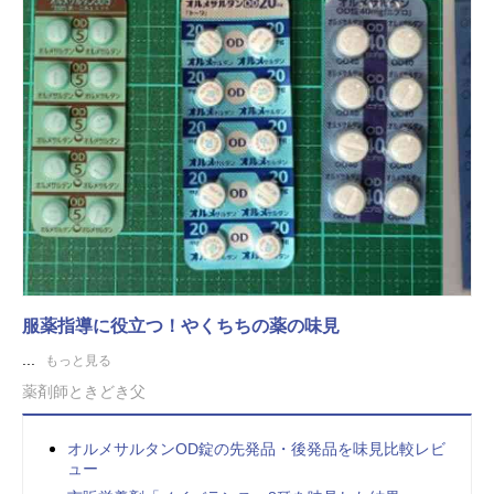
服薬指導に役立つ！やくちちの薬の味見
...
もっと見る
薬剤師ときどき父
オルメサルタンOD錠の先発品・後発品を味見比較レビ
ュー