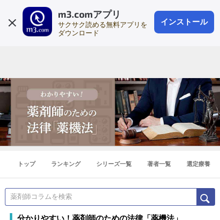
m3.comアプリ
登録1分
会員登録
無料
ログイン
インストール
サクサク読める無料アプリを
ダウンロード
トップ
ランキング
シリーズ一覧
著者一覧
選定療養
分かりやすい！薬剤師のための法律「薬機法」