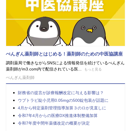
ぺんぎん薬剤師とはじめる！薬剤師のための中医協講座
調剤薬局で働きながらSNSによる情報発信を続けているぺんぎん
薬剤師がm3.com内で配信されている医...
もっと見る
ぺんぎん薬剤師
財務省の提言が診療報酬改定に与える影響は？
ウプトラビ錠小児用0.05mgの500錠包装が話題に
4月から特定薬剤管理指導加算３のロが見直しに
令和7年4月からの医療DX推進体制整備加算
令和7年度中間年薬価改定の概要が決定