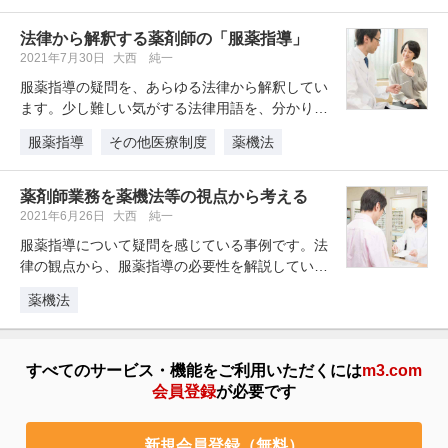
法律から解釈する薬剤師の「服薬指導」
2021年7月30日
大西 純一
服薬指導の疑問を、あらゆる法律から解釈してい
ます。少し難しい気がする法律用語を、分かりや
すく紐解き、思わず納得できる内容…
服薬指導
その他医療制度
薬機法
薬剤師業務を薬機法等の視点から考える
2021年6月26日
大西 純一
服薬指導について疑問を感じている事例です。法
律の観点から、服薬指導の必要性を解説していま
す。
薬機法
すべてのサービス・機能をご利用いただくには
m3.com
会員登録
が必要です
新規会員登録（無料）