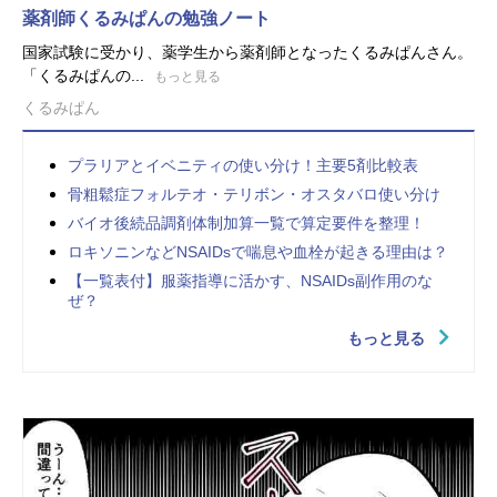
薬剤師くるみぱんの勉強ノート
国家試験に受かり、薬学生から薬剤師となったくるみぱんさん。
「くるみぱんの...
もっと見る
くるみぱん
プラリアとイベニティの使い分け！主要5剤比較表
骨粗鬆症フォルテオ・テリボン・オスタバロ使い分け
バイオ後続品調剤体制加算一覧で算定要件を整理！
ロキソニンなどNSAIDsで喘息や血栓が起きる理由は？
【一覧表付】服薬指導に活かす、NSAIDs副作用のな
ぜ？
もっと見る