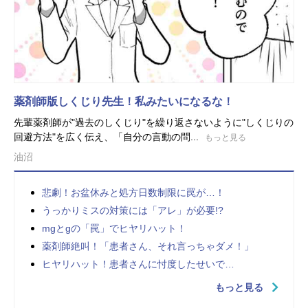
薬剤師版しくじり先生！私みたいになるな！
先輩薬剤師が"過去のしくじり"を繰り返さないように"しくじりの
回避方法"を広く伝え、「自分の言動の問...
もっと見る
油沼
悲劇！お盆休みと処方日数制限に罠が…！
うっかりミスの対策には「アレ」が必要!?
mgとgの「罠」でヒヤリハット！
薬剤師絶叫！「患者さん、それ言っちゃダメ！」
ヒヤリハット！患者さんに忖度したせいで…
もっと見る