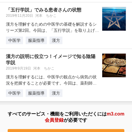
「五行学説」でみる患者さんの状態
2019年11月20日
河本 ちかこ
漢方を理解するための中医学の基礎を解説するシ
リーズ第2回。今回は、「五行学説」を取り上げま
す。レントゲンのない時代、体の…
中医学
服薬指導
漢方
漢方の説明に役立つ！イメージで知る陰陽
学説
2019年9月19日
河本 ちかこ
漢方を理解するには、中医学の観点から病気の状
況を把握することが必要です。今回は、薬剤師の
みなさんに知ってほしい「陰陽学説…
中医学
服薬指導
漢方
すべてのサービス・機能をご利用いただくには
m3.com
会員登録
が必要です