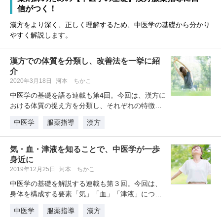
信がつく！
漢方をより深く、正しく理解するため、中医学の基礎から分かり
やすく解説します。
漢方での体質を分類し、改善法を一挙に紹
介
2020年3月18日
河本 ちかこ
中医学の基礎を語る連載も第4回。今回は、漢方に
おける体質の捉え方を分類し、それぞれの特徴と
改善方法を解説します。体質分類…
中医学
服薬指導
漢方
気・血・津液を知ることで、中医学が一歩
身近に
2019年12月25日
河本 ちかこ
中医学の基礎を解説する連載も第３回。今回は、
身体を構成する要素「気」「血」「津液」につい
て解説します。中医学では、これら…
中医学
服薬指導
漢方