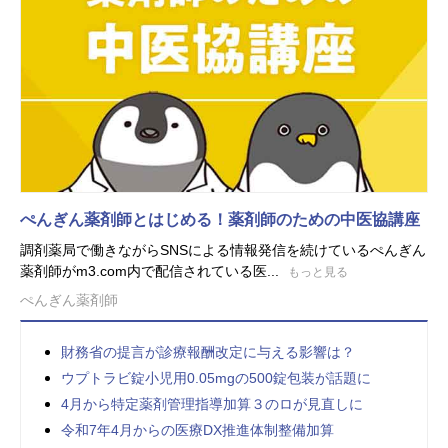
ぺんぎん薬剤師とはじめる！薬剤師のための中医協講座
調剤薬局で働きながらSNSによる情報発信を続けているぺんぎん
薬剤師がm3.com内で配信されている医...
もっと見る
ぺんぎん薬剤師
財務省の提言が診療報酬改定に与える影響は？
ウプトラビ錠小児用0.05mgの500錠包装が話題に
4月から特定薬剤管理指導加算３のロが見直しに
令和7年4月からの医療DX推進体制整備加算