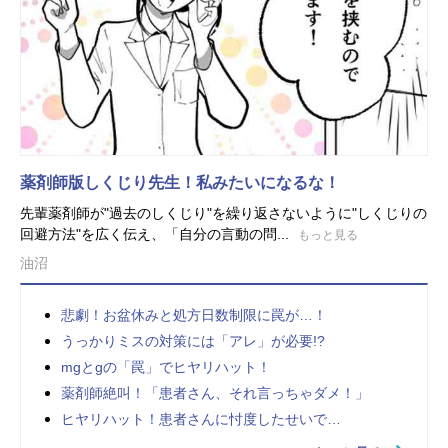
薬剤師版しくじり先生！私みたいになるな！
先輩薬剤師が"過去のしくじり"を繰り返さないように"しくじりの
回避方法"を広く伝え、「自分の言動の問...
もっと見る
油沼
悲劇！お盆休みと処方日数制限に罠が…！
うっかりミスの対策には「アレ」が必要!?
mgとgの「罠」でヒヤリハット！
薬剤師絶叫！「患者さん、それ言っちゃダメ！」
ヒヤリハット！患者さんに忖度したせいで…