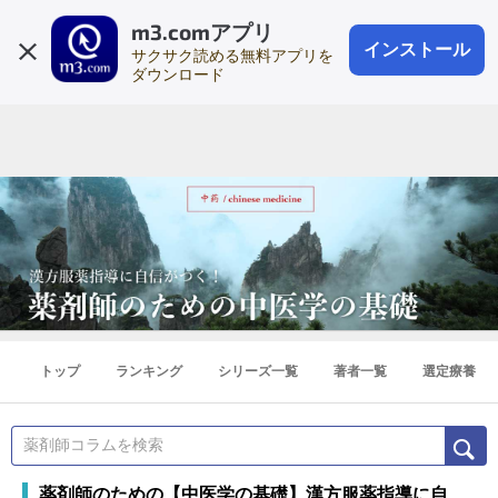
m3.comアプリ
登録1分
会員登録
無料
ログイン
インストール
サクサク読める無料アプリを
ダウンロード
トップ
ランキング
シリーズ一覧
著者一覧
選定療養
薬剤師のための【中医学の基礎】漢方服薬指導に自