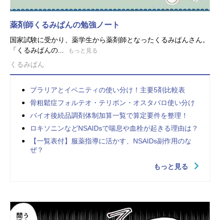
薬剤師くるみぱんの勉強ノート
国家試験に受かり、薬学生から薬剤師となったくるみぱんさん。
「くるみぱんの...
もっと見る
くるみぱん
プラリアとイベニティの使い分け！主要5剤比較表
骨粗鬆症フォルテオ・テリボン・オスタバロ使い分け
バイオ後続品調剤体制加算一覧で算定要件を整理！
ロキソニンなどNSAIDsで喘息や血栓が起きる理由は？
【一覧表付】服薬指導に活かす、NSAIDs副作用のな
ぜ？
もっと見る