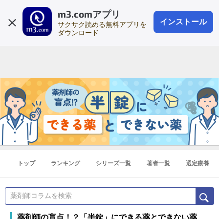
m3.comアプリ
登録1分
会員登録
無料
ログイン
インストール
サクサク読める無料アプリを
ダウンロード
トップ
ランキング
シリーズ一覧
著者一覧
選定療養
薬剤師の盲点！？「半錠」にできる薬とできない薬