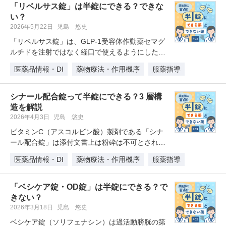
「リベルサス錠」は半錠にできる？できな
い？
2026年5月22日
児島 悠史
「リベルサス錠」は、GLP-1受容体作動薬セマグ
ルチドを注射ではなく経口で使えるようにした画
期的な薬ですが、その薬には“…
医薬品情報・DI
薬物療法・作用機序
服薬指導
シナール配合錠って半錠にできる？3 層構
造を解説
2026年4月3日
児島 悠史
ビタミンC（アスコルビン酸）製剤である「シナ
ール配合錠」は添付文書上は粉砕は不可とされて
いる薬ですが、“半錠”であれば可…
医薬品情報・DI
薬物療法・作用機序
服薬指導
「ベシケア錠・OD錠」は半錠にできる？で
きない？
2026年3月18日
児島 悠史
ベシケア錠（ソリフェナシン）は過活動膀胱の第