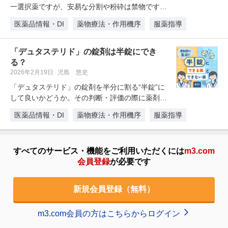
一選択薬ですが、安易な分割や粉砕は禁物です。
本記事では、「ベシケア錠」普通錠…
医薬品情報・DI
薬物療法・作用機序
服薬指導
「デュタステリド」の錠剤は半錠にでき
る？
2026年2月19日
児島 悠史
「デュタステリド」の錠剤を半分に割る“半錠”に
して良いかどうか。その判断・評価の際に薬剤師
として押さえておきたい製剤特性…
医薬品情報・DI
薬物療法・作用機序
服薬指導
すべてのサービス・機能をご利用いただくには
m3.com
会員登録
が必要です
新規会員登録（無料）
m3.com会員の方はこちらからログイン