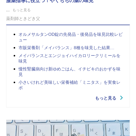
服薬指導に役立つ！やくちちの薬の味見
...
もっと見る
薬剤師ときどき父
オルメサルタンOD錠の先発品・後発品を味見比較レビ
ュー
市販栄養剤「メイバランス」8種を味見した結果…
メイバランスとエンジョイハイカロリークリミールを
味見
慢性腎臓病向け新ゆめごはん、イチビキのおかずを味
見
小さいけれど美味しい栄養補給「ミニタス」を実食レ
ポ
もっと見る