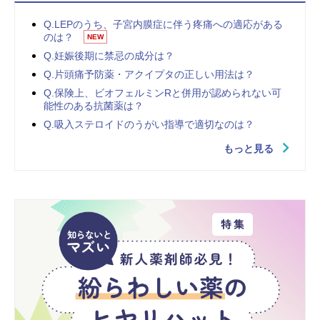
Q.LEPのうち、子宮内膜症に伴う疼痛への適応がある
のは？
NEW
Q.妊娠後期に禁忌の成分は？
Q.片頭痛予防薬・アクイプタの正しい用法は？
Q.保険上、ビオフェルミンRと併用が認められない可
能性のある抗菌薬は？
Q.吸入ステロイドのうがい指導で適切なのは？
もっと見る