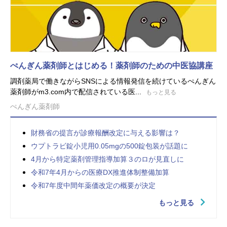
ぺんぎん薬剤師とはじめる！薬剤師のための中医協講座
調剤薬局で働きながらSNSによる情報発信を続けているぺんぎん
薬剤師がm3.com内で配信されている医...
もっと見る
ぺんぎん薬剤師
財務省の提言が診療報酬改定に与える影響は？
ウプトラビ錠小児用0.05mgの500錠包装が話題に
4月から特定薬剤管理指導加算３のロが見直しに
令和7年4月からの医療DX推進体制整備加算
令和7年度中間年薬価改定の概要が決定
もっと見る