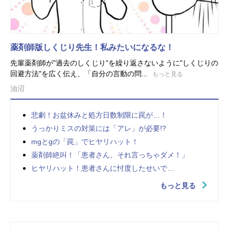
薬剤師版しくじり先生！私みたいになるな！
先輩薬剤師が"過去のしくじり"を繰り返さないように"しくじりの
回避方法"を広く伝え、「自分の言動の問...
もっと見る
油沼
悲劇！お盆休みと処方日数制限に罠が…！
うっかりミスの対策には「アレ」が必要!?
mgとgの「罠」でヒヤリハット！
薬剤師絶叫！「患者さん、それ言っちゃダメ！」
ヒヤリハット！患者さんに忖度したせいで…
もっと見る