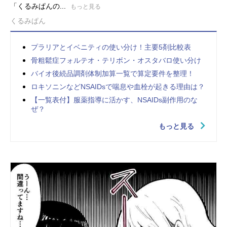
「くるみぱんの...
もっと見る
くるみぱん
プラリアとイベニティの使い分け！主要5剤比較表
骨粗鬆症フォルテオ・テリボン・オスタバロ使い分け
バイオ後続品調剤体制加算一覧で算定要件を整理！
ロキソニンなどNSAIDsで喘息や血栓が起きる理由は？
【一覧表付】服薬指導に活かす、NSAIDs副作用のな
ぜ？
もっと見る