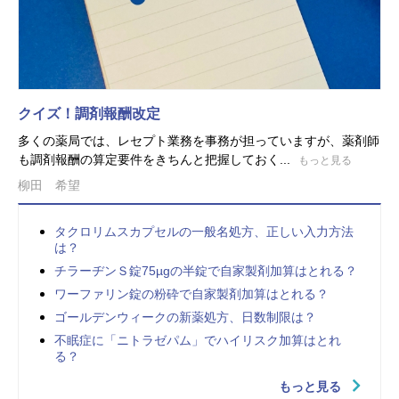
クイズ！調剤報酬改定
多くの薬局では、レセプト業務を事務が担っていますが、薬剤師
も調剤報酬の算定要件をきちんと把握しておく...
もっと見る
柳田 希望
タクロリムスカプセルの一般名処方、正しい入力方法
は？
チラーヂンＳ錠75µgの半錠で自家製剤加算はとれる？
ワーファリン錠の粉砕で自家製剤加算はとれる？
ゴールデンウィークの新薬処方、日数制限は？
不眠症に「ニトラゼパム」でハイリスク加算はとれ
る？
もっと見る