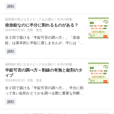
ありますが、すべての薬剤に使える…
調剤
薬剤師の気になるトピックをお届け！今月の特集
徐放錠なのに半分に割れるものがある？
2024年6月3日
児島 悠史
全２回で届ける「半錠可否の調べ方」。「徐放
錠」は基本的に半錠に適しませんが、中には「割
線」がついていて例外的に分割できる…
調剤
薬剤師の気になるトピックをお届け！今月の特集
半錠可否の調べ方～割線の有無と錠剤のタ
イプ
2024年6月1日
児島 悠史
全２回で届ける「半錠可否の調べ方」。半分に割
って良い錠剤かどうかを調べる際に重要な判断基
準となる「割線の有無」について、…
調剤