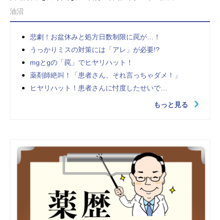
油沼
悲劇！お盆休みと処方日数制限に罠が…！
うっかりミスの対策には「アレ」が必要!?
mgとgの「罠」でヒヤリハット！
薬剤師絶叫！「患者さん、それ言っちゃダメ！」
ヒヤリハット！患者さんに忖度したせいで…
もっと見る