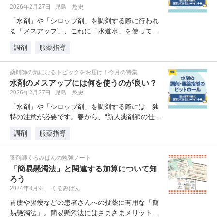
2026年2月27日
児島 悠史
「水剤」や「シロップ剤」を調剤する際に行われ
る「メスアップ」、これに「水道水」を使って良
いかどうかはよく議論になります。…
調剤
服薬指導
薬剤師の気になるトピックをお届け！今月の特集
水剤のメスアップには何を使うのが良い？
2026年2月27日
児島 悠史
「水剤」や「シロップ剤」を調剤する際には、独
特の注意が必要です。春から、“新人薬剤師の仕
事”としてお願いすることも多い水…
調剤
服薬指導
薬剤師くるみぱんの勉強ノート
「簡易懸濁法」と関連する加算について知
ろう
2024年8月9日
くるみぱん
胃瘻や腸瘻などの患者さんへの投薬に有用な「簡
易懸濁法」。簡易懸濁法にはさまざまメリットが