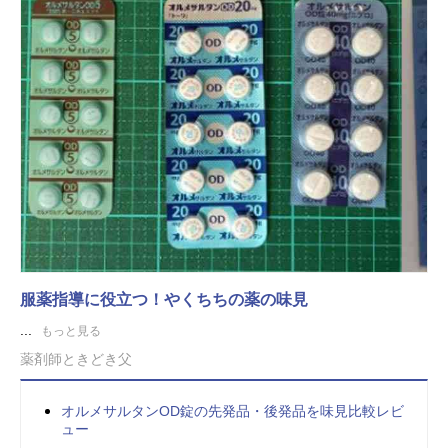
服薬指導に役立つ！やくちちの薬の味見
...
もっと見る
薬剤師ときどき父
オルメサルタンOD錠の先発品・後発品を味見比較レビ
ュー