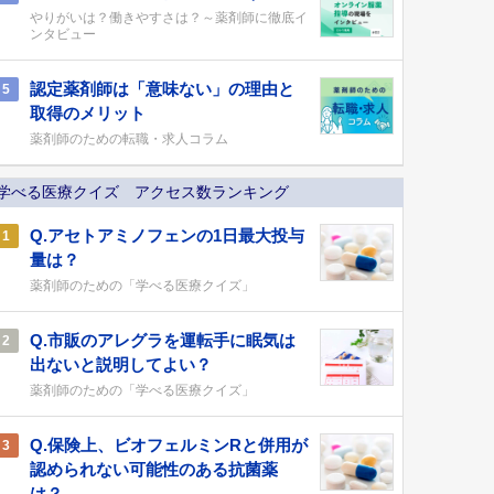
やりがいは？働きやすさは？～薬剤師に徹底イ
ンタビュー
認定薬剤師は「意味ない」の理由と
5
取得のメリット
薬剤師のための転職・求人コラム
学べる医療クイズ アクセス数ランキング
Q.アセトアミノフェンの1日最大投与
1
量は？
薬剤師のための「学べる医療クイズ」
Q.市販のアレグラを運転手に眠気は
2
出ないと説明してよい？
薬剤師のための「学べる医療クイズ」
Q.保険上、ビオフェルミンRと併用が
3
認められない可能性のある抗菌薬
は？