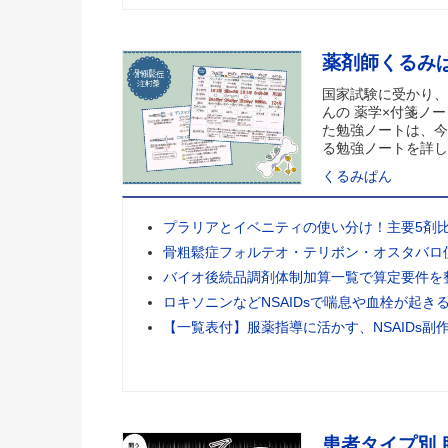
薬剤師くるみ
国家試験に受かり、
んの 薬学×付箋ノー
た勉強ノートは、今
る勉強ノートを詳し
くるみぱん
プラリアとイベニティの使い分け！主要5剤
骨粗鬆症フォルテオ・テリボン・オスタバロ
バイオ後続品調剤体制加算一覧で算定要件を
ロキソニンなどNSAIDsで喘息や血栓が起き
【一覧表付】服薬指導に活かす、NSAIDs副
患者タイプ別