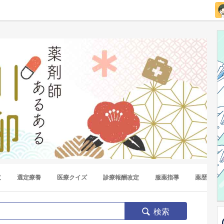
覧
選定療養
医療クイズ
診療報酬改定
服薬指導
薬歴
検索