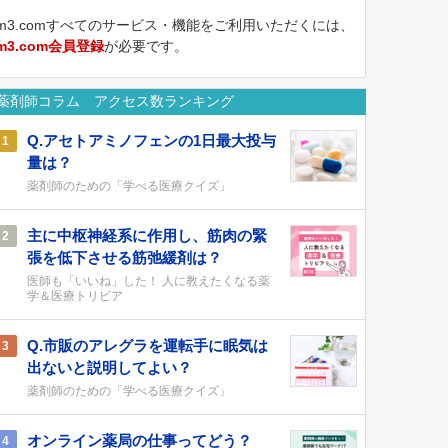
m3.comすべてのサービス・機能をご利用いただくには、
m3.com会員登録
が必要です。
薬剤師コラム アクセス数ランキング
Q.アセトアミノフェンの1日最大投与
1
量は？
薬剤師のための「学べる医療クイズ」
主に中枢神経系に作用し、筋肉の緊
2
張を低下させる筋弛緩剤は？
医師も「いいね」した！ 人に教えたくなる薬
学＆医療トリビア
Q.市販のアレグラを運転手に眠気は
3
出ないと説明してよい？
薬剤師のための「学べる医療クイズ」
オンライン薬局の仕事ってどう？
4