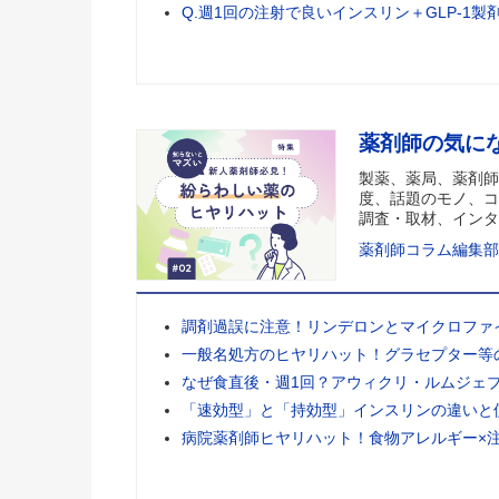
Q.週1回の注射で良いインスリン＋GLP-1製
薬剤師の気に
製薬、薬局、薬剤師
度、話題のモノ、コ
調査・取材、インタ
薬剤師コラム編集部
調剤過誤に注意！リンデロンとマイクロファ
一般名処方のヒヤリハット！グラセプター等
なぜ食直後・週1回？アウィクリ・ルムジェ
「速効型」と「持効型」インスリンの違いと
病院薬剤師ヒヤリハット！食物アレルギー×