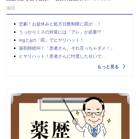
油沼
悲劇！お盆休みと処方日数制限に罠が…！
うっかりミスの対策には「アレ」が必要!?
mgとgの「罠」でヒヤリハット！
薬剤師絶叫！「患者さん、それ言っちゃダメ！」
ヒヤリハット！患者さんに忖度したせいで…
もっと見る