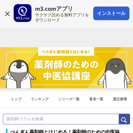
m3.comアプリ
登録1分
会員登録
無料
ログイン
インストール
サクサク読める無料アプリを
ダウンロード
トップ
ランキング
シリーズ一覧
著者一覧
選定療養
ぺんぎん薬剤師とはじめる！薬剤師のための中医協