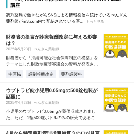
講座
調剤薬局で働きながらSNSによる情報発信を続けているぺんぎん
薬剤師がm3.com内で配信されている医...
もっと見る
財務省の提言が診療報酬改定に与える影響
は？
2025年5月23日
ぺんぎん薬剤師
財務省から「持続可能な社会保障制度の構築」を
テーマにした財政制度等審議会の資料が発表され
ました。そこでは、診療報酬につい…
中医協
調剤報酬改定
薬剤調製料
ウプトラビ錠小児用0.05mgの500錠包装が
話題に
2025年4月23日
ぺんぎん薬剤師
小児用のウプトラビ0.05mgが薬価収載されまし
た。ただ、1瓶500錠ボトルのみの販売であること
に懸念が示されています。…
4月から特定薬剤管理指導加算３のロが見直