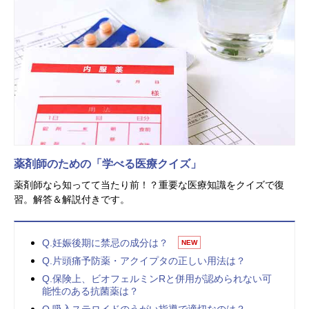
薬剤師のための「学べる医療クイズ」
薬剤師なら知ってて当たり前！？重要な医療知識をクイズで復
習。解答＆解説付きです。
Q.妊娠後期に禁忌の成分は？
NEW
Q.片頭痛予防薬・アクイプタの正しい用法は？
Q.保険上、ビオフェルミンRと併用が認められない可
能性のある抗菌薬は？
Q.吸入ステロイドのうがい指導で適切なのは？