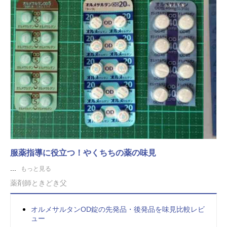
服薬指導に役立つ！やくちちの薬の味見
...
もっと見る
薬剤師ときどき父
オルメサルタンOD錠の先発品・後発品を味見比較レビ
ュー