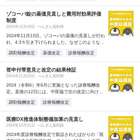
ゾコーバ錠の薬価見直しと費用対効果評価
制度
2024年12月19日
ぺんぎん薬剤師
2024年11月13日、ゾコーバの薬価の見直しが行わ
れ、4.3％引き下げられました。なぜこのような引
き下げが行われたので…
調剤報酬改定
薬価改定
診療報酬改定
答申付帯意見と改定の結果検証
2024年11月22日
ぺんぎん薬剤師
2024（令和6）年6月に実施となった診療報酬改
定。直後の12日には、中医協で次の改定に向けた
結果考証と特別調査に関する…
調剤報酬改定
診療報酬改定
医療DX推進体制整備加算の見直し
2024年10月21日
ぺんぎん薬剤師
2024年度診療報酬改定で新設されたばかりの「医