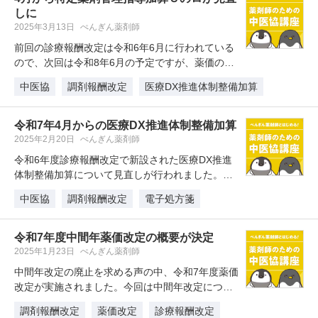
しに
2025年3月13日
ぺんぎん薬剤師
前回の診療報酬改定は令和6年6月に行われている
ので、次回は令和8年6月の予定ですが、薬価の中
間年改定に合わせる形で令和7…
中医協
調剤報酬改定
医療DX推進体制整備加算
令和7年4月からの医療DX推進体制整備加算
2025年2月20日
ぺんぎん薬剤師
令和6年度診療報酬改定で新設された医療DX推進
体制整備加算について見直しが行われました。電
子処方箋やマイナンバーカード保…
中医協
調剤報酬改定
電子処方箋
令和7年度中間年薬価改定の概要が決定
2025年1月23日
ぺんぎん薬剤師
中間年改定の廃止を求める声の中、令和7年度薬価
改定が実施されました。今回は中間年改定につい
ての振り返りを含めて、令和7年…
調剤報酬改定
薬価改定
診療報酬改定