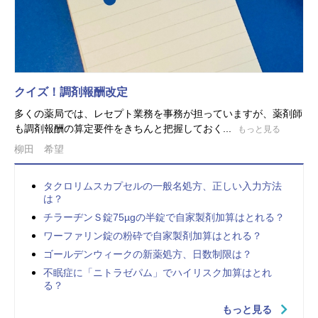
クイズ！調剤報酬改定
多くの薬局では、レセプト業務を事務が担っていますが、薬剤師
も調剤報酬の算定要件をきちんと把握しておく...
もっと見る
柳田 希望
タクロリムスカプセルの一般名処方、正しい入力方法
は？
チラーヂンＳ錠75µgの半錠で自家製剤加算はとれる？
ワーファリン錠の粉砕で自家製剤加算はとれる？
ゴールデンウィークの新薬処方、日数制限は？
不眠症に「ニトラゼパム」でハイリスク加算はとれ
る？
もっと見る